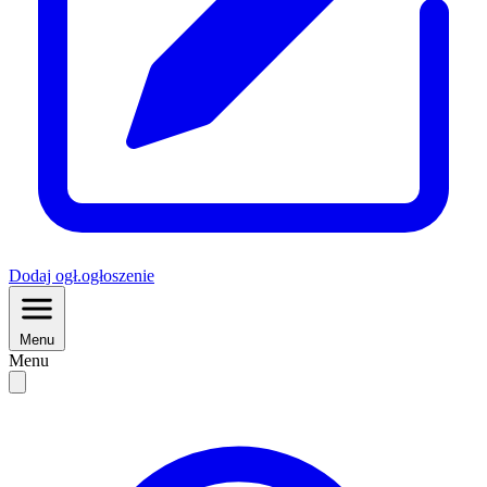
Dodaj
ogł.
ogłoszenie
Menu
Menu