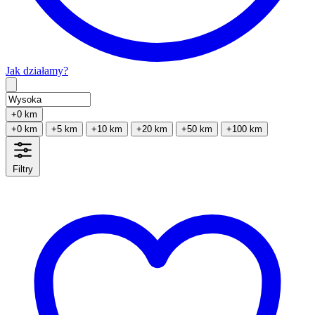
Jak działamy?
Type 2 or more characters for results.
+0 km
+0 km
+5 km
+10 km
+20 km
+50 km
+100 km
Filtry