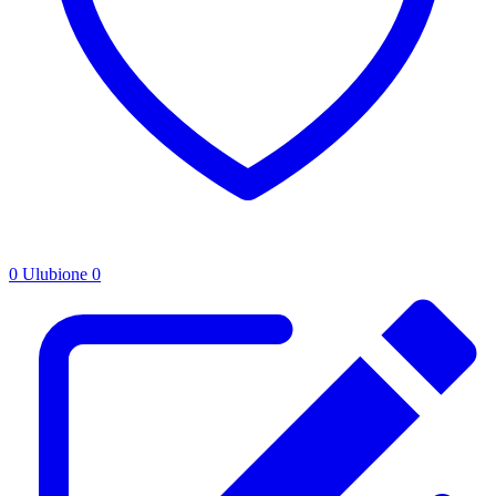
0
Ulubione
0