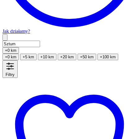
Jak działamy?
Type 2 or more characters for results.
+0 km
+0 km
+5 km
+10 km
+20 km
+50 km
+100 km
Filtry