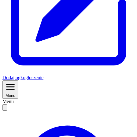
Dodaj
ogł.
ogłoszenie
Menu
Menu