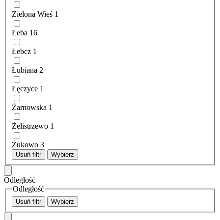
Zielona Wieś
1
Łeba
16
Łebcz
1
Łubiana
2
Łęczyce
1
Żarnowska
1
Żelistrzewo
1
Żukowo
3
Usuń filtr
Wybierz
Odległość
Odległość
Usuń filtr
Wybierz