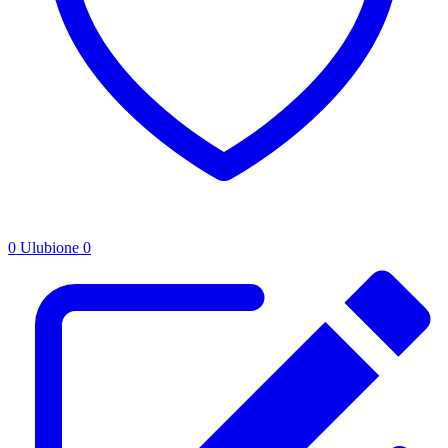
0
Ulubione
0