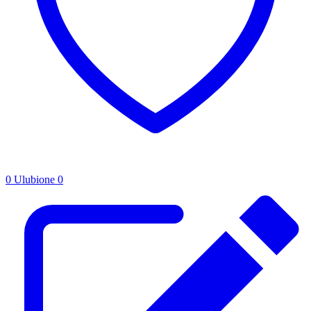
0
Ulubione
0