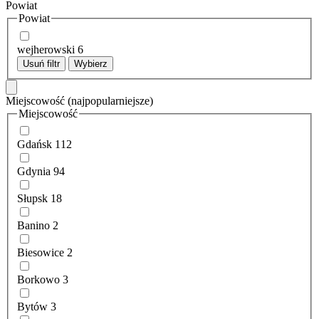
Powiat
Powiat
wejherowski
6
Usuń filtr
Wybierz
Miejscowość
(najpopularniejsze)
Miejscowość
Gdańsk
112
Gdynia
94
Słupsk
18
Banino
2
Biesowice
2
Borkowo
3
Bytów
3