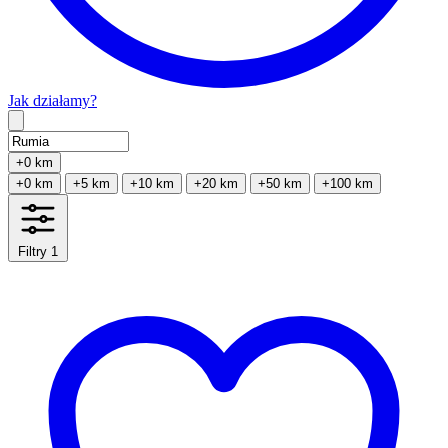
Jak działamy?
Type 2 or more characters for results.
+0 km
+0 km
+5 km
+10 km
+20 km
+50 km
+100 km
Filtry
1