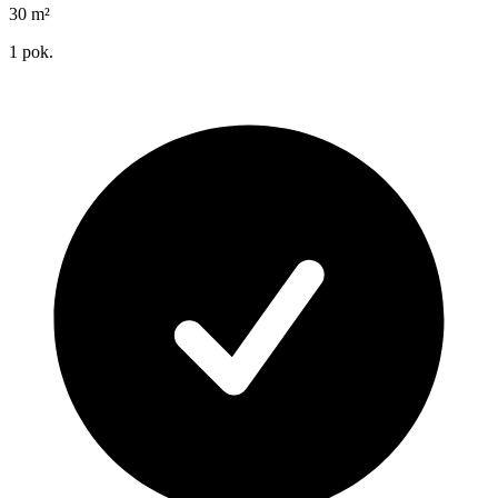
30
m²
1
pok.