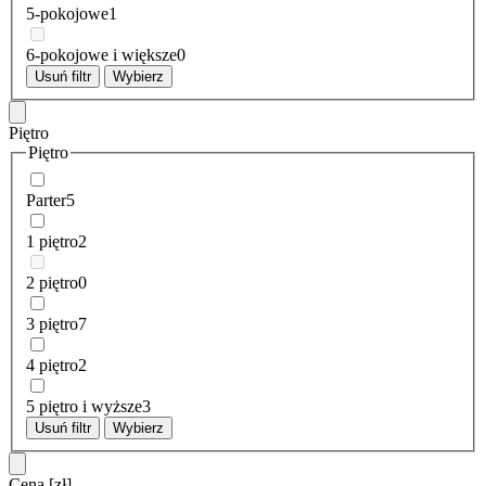
5-pokojowe
1
6-pokojowe i większe
0
Usuń filtr
Wybierz
Piętro
Piętro
Parter
5
1 piętro
2
2 piętro
0
3 piętro
7
4 piętro
2
5 piętro i wyższe
3
Usuń filtr
Wybierz
Cena
[zł]