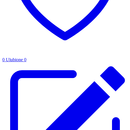
0
Ulubione
0