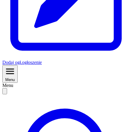
Dodaj
ogł.
ogłoszenie
Menu
Menu