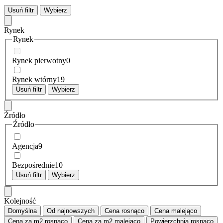
Usuń filtr
Wybierz
Rynek
Rynek
Rynek pierwotny
0
Rynek wtórny
19
Usuń filtr
Wybierz
Źródło
Źródło
Agencja
9
Bezpośrednie
10
Usuń filtr
Wybierz
Kolejność
Domyślna
Od najnowszych
Cena
rosnąco
Cena
malejąco
Cena za m2
rosnąco
Cena za m2
malejąco
Powierzchnia
rosnąco