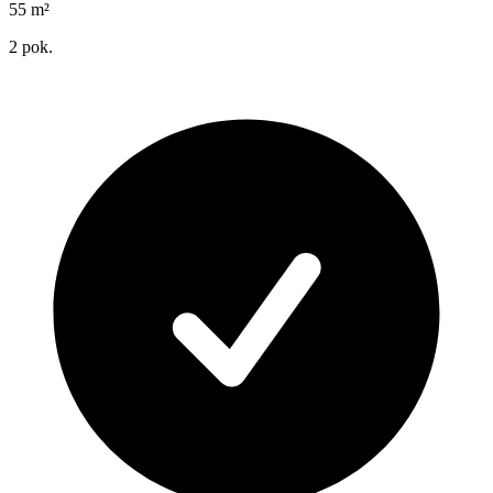
55
m²
2
pok.