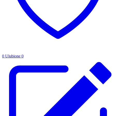
0
Ulubione
0