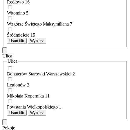
Redłowo
16
Witomino
5
Wzgórze Świętego Maksymiliana
7
Śródmieście
15
Usuń filtr
Wybierz
Ulica
Ulica
Bohaterów Starówki Warszawskiej
2
Legionów
2
Mikołaja Kopernika
11
Powstania Wielkopolskiego
1
Usuń filtr
Wybierz
Pokoje