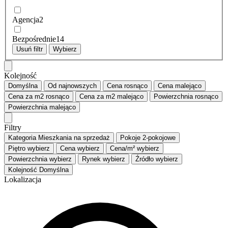
Agencja
2
Bezpośrednie
14
Usuń filtr
Wybierz
Kolejność
Domyślna
Od najnowszych
Cena
rosnąco
Cena
malejąco
Cena za m2
rosnąco
Cena za m2
malejąco
Powierzchnia
rosnąco
Powierzchnia
malejąco
Filtry
Kategoria
Mieszkania na sprzedaż
Pokoje
2-pokojowe
Piętro
wybierz
Cena
wybierz
Cena/m²
wybierz
Powierzchnia
wybierz
Rynek
wybierz
Źródło
wybierz
Kolejność
Domyślna
Lokalizacja