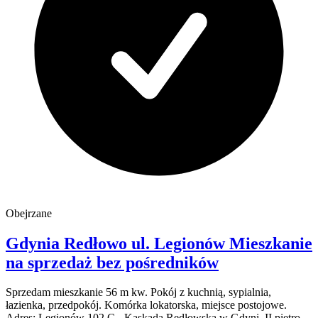
Obejrzane
Gdynia Redłowo
ul. Legionów
Mieszkanie
na sprzedaż
bez pośredników
Sprzedam mieszkanie 56 m kw. Pokój z kuchnią, sypialnia,
łazienka, przedpokój. Komórka lokatorska, miejsce postojowe.
Adres: Legionów 102 C - Kaskada Redłowska w Gdyni. II piętro.