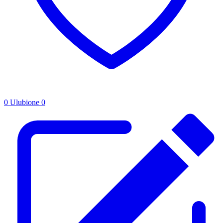
0
Ulubione
0