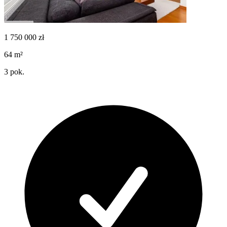
1 750 000
zł
64
m²
3
pok.