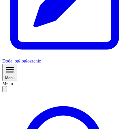
Dodaj
ogł.
ogłoszenie
Menu
Menu