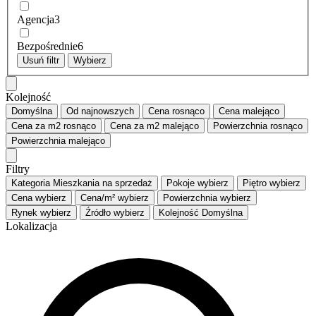
Agencja
3
Bezpośrednie
6
Usuń filtr
Wybierz
Kolejność
Domyślna
Od najnowszych
Cena
rosnąco
Cena
malejąco
Cena za m2
rosnąco
Cena za m2
malejąco
Powierzchnia
rosnąco
Powierzchnia
malejąco
Filtry
Kategoria
Mieszkania na sprzedaż
Pokoje
wybierz
Piętro
wybierz
Cena
wybierz
Cena/m²
wybierz
Powierzchnia
wybierz
Rynek
wybierz
Źródło
wybierz
Kolejność
Domyślna
Lokalizacja