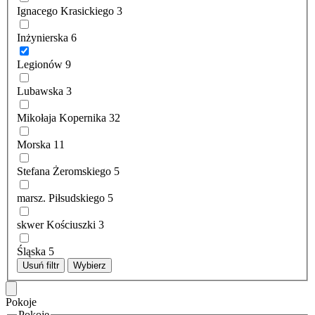
Ignacego Krasickiego
3
Inżynierska
6
Legionów
9
Lubawska
3
Mikołaja Kopernika
32
Morska
11
Stefana Żeromskiego
5
marsz. Piłsudskiego
5
skwer Kościuszki
3
Śląska
5
Usuń filtr
Wybierz
Pokoje
Pokoje