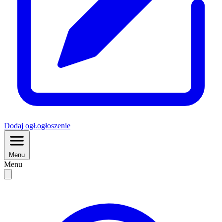
Dodaj
ogł.
ogłoszenie
Menu
Menu