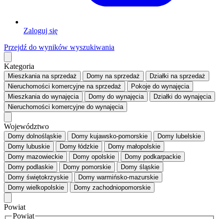
Zaloguj się
Przejdź do wyników wyszukiwania
Kategoria
Mieszkania
na sprzedaż
Domy
na sprzedaż
Działki
na sprzedaż
Nieruchomości komercyjne
na sprzedaż
Pokoje
do wynajęcia
Mieszkania
do wynajęcia
Domy
do wynajęcia
Działki
do wynajęcia
Nieruchomości komercyjne
do wynajęcia
Województwo
Domy dolnośląskie
Domy kujawsko-pomorskie
Domy lubelskie
Domy lubuskie
Domy łódzkie
Domy małopolskie
Domy mazowieckie
Domy opolskie
Domy podkarpackie
Domy podlaskie
Domy pomorskie
Domy śląskie
Domy świętokrzyskie
Domy warmińsko-mazurskie
Domy wielkopolskie
Domy zachodniopomorskie
Powiat
Powiat