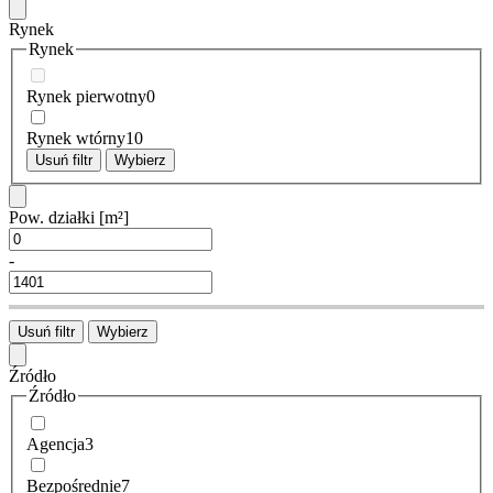
Rynek
Rynek
Rynek pierwotny
0
Rynek wtórny
10
Usuń filtr
Wybierz
Pow. działki
[m²]
-
Usuń filtr
Wybierz
Źródło
Źródło
Agencja
3
Bezpośrednie
7