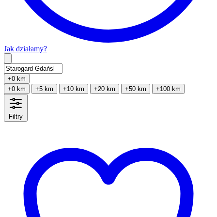
Jak działamy?
Type 2 or more characters for results.
+0 km
+0 km
+5 km
+10 km
+20 km
+50 km
+100 km
Filtry