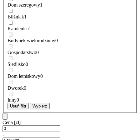
Dom szeregowy
1
Bliźniak
1
Kamienica
1
Budynek wielorodzinny
0
Gospodarstwo
0
Siedlisko
0
Dom letniskowy
0
Dworek
0
Inny
0
Usuń filtr
Wybierz
Cena
[zł]
-