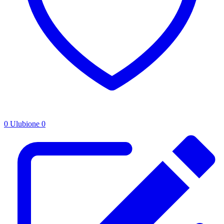
0
Ulubione
0