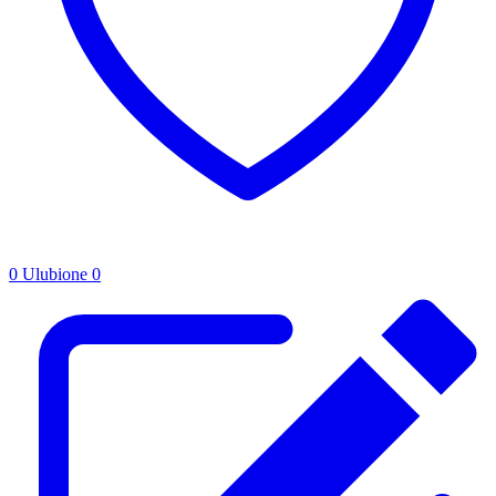
0
Ulubione
0