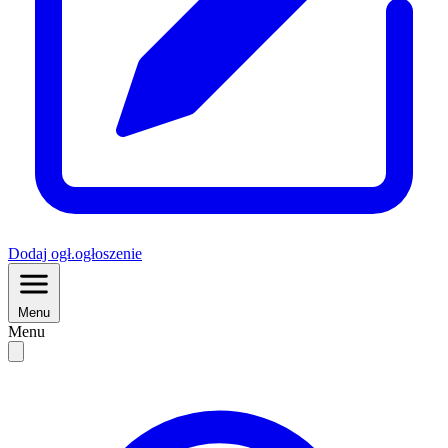
Dodaj
ogł.
ogłoszenie
Menu
Menu