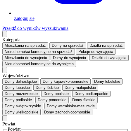
Zaloguj się
Przejdź do wyników wyszukiwania
Kategoria
Mieszkania
na sprzedaż
Domy
na sprzedaż
Działki
na sprzedaż
Nieruchomości komercyjne
na sprzedaż
Pokoje
do wynajęcia
Mieszkania
do wynajęcia
Domy
do wynajęcia
Działki
do wynajęcia
Nieruchomości komercyjne
do wynajęcia
Województwo
Domy dolnośląskie
Domy kujawsko-pomorskie
Domy lubelskie
Domy lubuskie
Domy łódzkie
Domy małopolskie
Domy mazowieckie
Domy opolskie
Domy podkarpackie
Domy podlaskie
Domy pomorskie
Domy śląskie
Domy świętokrzyskie
Domy warmińsko-mazurskie
Domy wielkopolskie
Domy zachodniopomorskie
Powiat
Powiat