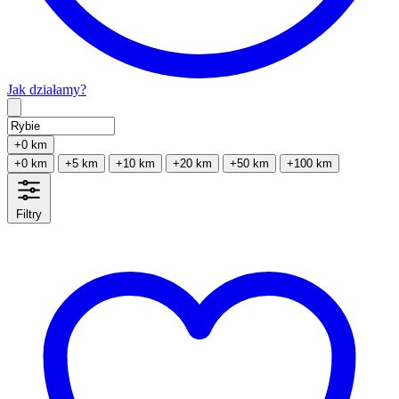
Jak działamy?
Type 2 or more characters for results.
+0 km
+0 km
+5 km
+10 km
+20 km
+50 km
+100 km
Filtry