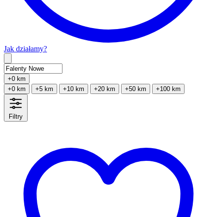
Jak działamy?
Type 2 or more characters for results.
+0 km
+0 km
+5 km
+10 km
+20 km
+50 km
+100 km
Filtry