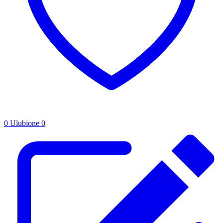
0
Ulubione
0