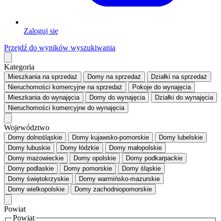
Zaloguj się
Przejdź do wyników wyszukiwania
Kategoria
Mieszkania
na sprzedaż
Domy
na sprzedaż
Działki
na sprzedaż
Nieruchomości komercyjne
na sprzedaż
Pokoje
do wynajęcia
Mieszkania
do wynajęcia
Domy
do wynajęcia
Działki
do wynajęcia
Nieruchomości komercyjne
do wynajęcia
Województwo
Domy dolnośląskie
Domy kujawsko-pomorskie
Domy lubelskie
Domy lubuskie
Domy łódzkie
Domy małopolskie
Domy mazowieckie
Domy opolskie
Domy podkarpackie
Domy podlaskie
Domy pomorskie
Domy śląskie
Domy świętokrzyskie
Domy warmińsko-mazurskie
Domy wielkopolskie
Domy zachodniopomorskie
Powiat
Powiat