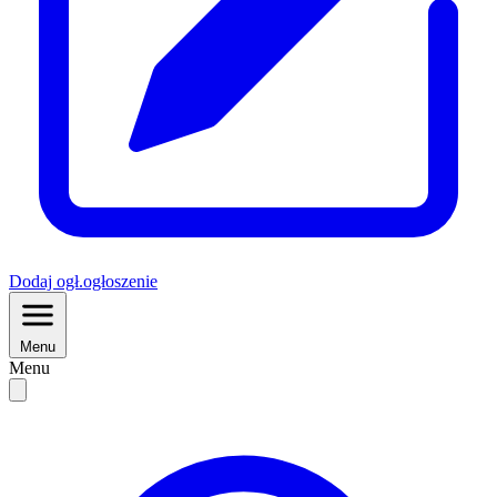
Dodaj
ogł.
ogłoszenie
Menu
Menu