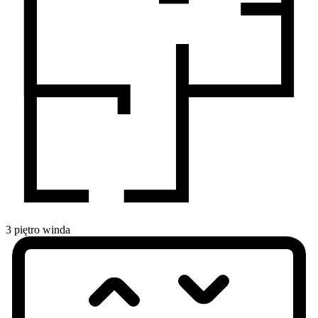
3
piętro
winda