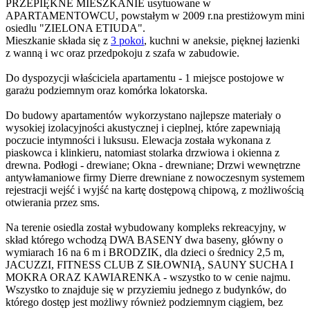
PRZEPIĘKNE MIESZKANIE usytuowane w
APARTAMENTOWCU, powstałym w 2009 r.na prestiżowym mini
osiedlu "ZIELONA ETIUDA".
Mieszkanie składa się z
3 pokoi
, kuchni w aneksie, pięknej łazienki
z wanną i wc oraz przedpokoju z szafa w zabudowie.
Do dyspozycji właściciela apartamentu - 1 miejsce postojowe w
garażu podziemnym oraz komórka lokatorska.
Do budowy apartamentów wykorzystano najlepsze materiały o
wysokiej izolacyjności akustycznej i cieplnej, które zapewniają
poczucie intymności i luksusu. Elewacja została wykonana z
piaskowca i klinkieru, natomiast stolarka drzwiowa i okienna z
drewna. Podłogi - drewiane; Okna - drewniane; Drzwi wewnętrzne
antywłamaniowe firmy Dierre drewniane z nowoczesnym systemem
rejestracji wejść i wyjść na kartę dostępową chipową, z możliwością
otwierania przez sms.
Na terenie osiedla został wybudowany kompleks rekreacyjny, w
skład którego wchodzą DWA BASENY dwa baseny, główny o
wymiarach 16 na 6 m i BRODZIK, dla dzieci o średnicy 2,5 m,
JACUZZI, FITNESS CLUB Z SIŁOWNIĄ, SAUNY SUCHA I
MOKRA ORAZ KAWIARENKA - wszystko to w cenie najmu.
Wszystko to znajduje się w przyziemiu jednego z budynków, do
którego dostęp jest możliwy również podziemnym ciągiem, bez