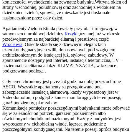
konieczności wychodzenia na zewnątrz budynku.Witryna okien od
strony wschodniej, południowej oraz zachodniej z widokiem na
dziedziniec i zieleń, sprawia, że mieszkanie jest doskonale
nasłonecznione przez cały dzień.
Apartamenty Zielona Etiuda powstały przy ul. Turniejowej, w
samym sercu urokliwej dzielnicy
Krzyki
,uznanej już w okresie
przedwojennym za najbardziej elitarną i prestiżową część
Wrocławia
. Osiedle składa się z dziewięciu eleganckich
czterokondygnacyjnych willi, dopasowanych pod względem
architektonicznym do istniejącej już, stylowej zabudowy. W
apartamencie dostępny jest internet, instalacja telefoniczna, TV -
naziemna i satelitarna a także KLIMATYZACJA, w łazience
podgrzewana podłoga .
Cały teren chroniony jest przez 24 godz. na dobę przez ochronę
ASCO. Wszystkie apartamenty są przygotowane pod
zabezpieczenie instalacją alarmową, każdy wyposażony jest w
Videodomofon, i podgląd z kamer monitorujących teren posesji,
garaż podziemny, plac zabaw.
Komunikacja pomiędzy poszczególnymi budynkami może odbywać
się w zależności od potrzeb, garażem podziemnym albo
oświetlonymi chodnikami naziemnymi. Każdy z budynków jest
wyposażony w cichobieżną windę, łączącą podziemie z
poszczególnymi kondygnacjami. Na terenie posesji oprócz budynku