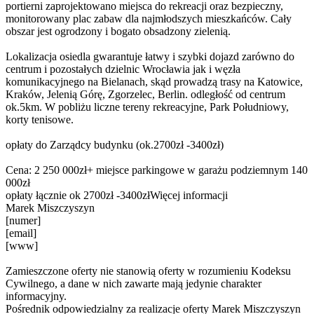
portierni zaprojektowano miejsca do rekreacji oraz bezpieczny,
monitorowany plac zabaw dla najmłodszych mieszkańców. Cały
obszar jest ogrodzony i bogato obsadzony zielenią.
Lokalizacja osiedla gwarantuje łatwy i szybki dojazd zarówno do
centrum i pozostałych dzielnic Wrocławia jak i węzła
komunikacyjnego na Bielanach, skąd prowadzą trasy na Katowice,
Kraków, Jelenią Górę, Zgorzelec, Berlin. odległość od centrum
ok.5km. W pobliżu liczne tereny rekreacyjne, Park Południowy,
korty tenisowe.
opłaty do Zarządcy budynku (ok.2700zł -3400zł)
Cena: 2 250 000zł+ miejsce parkingowe w garażu podziemnym 140
000zł
opłaty łącznie ok 2700zł -3400złWięcej informacji
Marek Miszczyszyn
[numer]
[email]
[www]
Zamieszczone oferty nie stanowią oferty w rozumieniu Kodeksu
Cywilnego, a dane w nich zawarte mają jedynie charakter
informacyjny.
Pośrednik odpowiedzialny za realizacje oferty Marek Miszczyszyn