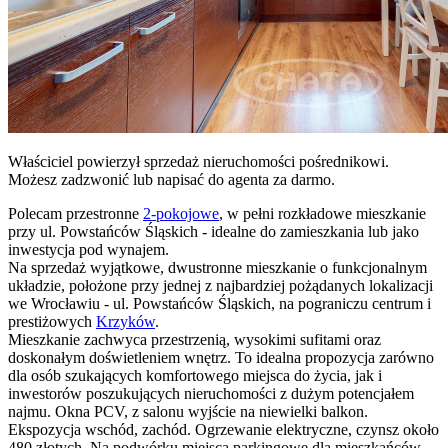
Właściciel powierzył sprzedaż nieruchomości pośrednikowi.
Możesz zadzwonić lub napisać do agenta za darmo.
Polecam przestronne
2-pokojowe
, w pełni rozkładowe mieszkanie
przy ul. Powstańców Śląskich - idealne do zamieszkania lub jako
inwestycja pod wynajem.
Na sprzedaż wyjątkowe, dwustronne mieszkanie o funkcjonalnym
układzie, położone przy jednej z najbardziej pożądanych lokalizacji
we Wrocławiu - ul. Powstańców Śląskich, na pograniczu centrum i
prestiżowych
Krzyków
.
Mieszkanie zachwyca przestrzenią, wysokimi sufitami oraz
doskonałym doświetleniem wnętrz. To idealna propozycja zarówno
dla osób szukających komfortowego miejsca do życia, jak i
inwestorów poszukujących nieruchomości z dużym potencjałem
najmu. Okna PCV, z salonu wyjście na niewielki balkon.
Ekspozycja wschód, zachód. Ogrzewanie elektryczne, czynsz około
480 złotych. Na podwórku miejsca parkingowe dla mieszkańców.