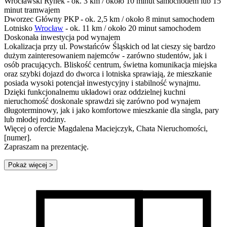
Wrocławski Rynek - ok. 3 km / około 10 minut samochodem lub 15
minut tramwajem
Dworzec Główny PKP - ok. 2,5 km / około 8 minut samochodem
Lotnisko
Wrocław
- ok. 11 km / około 20 minut samochodem
Doskonała inwestycja pod wynajem
Lokalizacja przy ul. Powstańców Śląskich od lat cieszy się bardzo
dużym zainteresowaniem najemców - zarówno studentów, jak i
osób pracujących. Bliskość centrum, świetna komunikacja miejska
oraz szybki dojazd do dworca i lotniska sprawiają, że mieszkanie
posiada wysoki potencjał inwestycyjny i stabilność wynajmu.
Dzięki funkcjonalnemu układowi oraz oddzielnej kuchni
nieruchomość doskonale sprawdzi się zarówno pod wynajem
długoterminowy, jak i jako komfortowe mieszkanie dla singla, pary
lub młodej rodziny.
Więcej o ofercie Magdalena Maciejczyk, Chata Nieruchomości,
[numer].
Zapraszam na prezentację.
Pokaż więcej
>