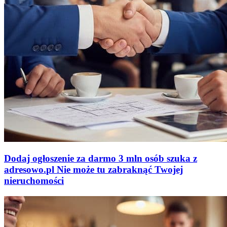
Dodaj ogłoszenie za darmo
3 mln osób szuka z
adresowo
.
pl
Nie może tu zabraknąć
Twojej
nieruchomości