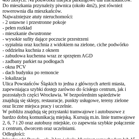
Do mieszkania przynależy piwnica (około 4m2), jest również
rowerownia dla mieszkańców.
Najważniejsze atuty nieruchomości:
- 2 ustawne i przestronne pokoje
- pełen rozkład
- mieszkanie dwustronne
- wysokie sufity dające poczucie przestrzeni
- sypialnia oraz kuchnia z widokiem na zielone, ciche podwórko
- oddzielna kuchnia z oknem
- zabudowa kuchenna wraz ze sprzętem AGD
- zadbany parkiet na podłogach
- okna PCV
- dach budynku po remoncie
- lokalizacja
Ulica Powstańców Śląskich to jedna z głównych arterii miasta,
zapewniająca szybki dostęp zarówno do ścisłego centrum, jak i
pozostałych części Wrocławia. W bezpośrednim sąsiedztwie
znajdują się sklepy, restauracje, punkty usługowe, tereny zielone
oraz liczne miejsca pracy i uczelnie.
W pobliżu znajdują się przystanki tramwajowe i autobusowe z
bardzo dobrą komunikacją miejską. Kursują m.in. linie tramwajowe
2, 6, 7 i 20 oraz autobusy miejskie, co zapewnia szybkie połączenie
z centrum, dworcem oraz uczelniami.
Odległości: