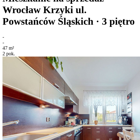
Wrocław Krzyki
ul.
Powstańców Śląskich
· 3
piętro
-
-
47
m²
2
pok.