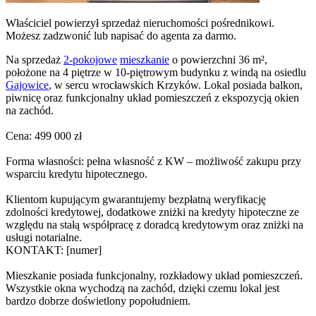
Właściciel powierzył sprzedaż nieruchomości pośrednikowi.
Możesz zadzwonić lub napisać do agenta za darmo.
Na sprzedaż
2-pokojowe
mieszkanie
o powierzchni 36 m²,
położone na 4 piętrze w 10-piętrowym budynku z windą na osiedlu
Gajowice
, w sercu wrocławskich Krzyków. Lokal posiada balkon,
piwnicę oraz funkcjonalny układ pomieszczeń z ekspozycją okien
na zachód.
Cena: 499 000 zł
Forma własności: pełna własność z KW – możliwość zakupu przy
wsparciu kredytu hipotecznego.
Klientom kupującym gwarantujemy bezpłatną weryfikację
zdolności kredytowej, dodatkowe zniżki na kredyty hipoteczne ze
względu na stałą współpracę z doradcą kredytowym oraz zniżki na
usługi notarialne.
KONTAKT: [numer]
Mieszkanie posiada funkcjonalny, rozkładowy układ pomieszczeń.
Wszystkie okna wychodzą na zachód, dzięki czemu lokal jest
bardzo dobrze doświetlony popołudniem.