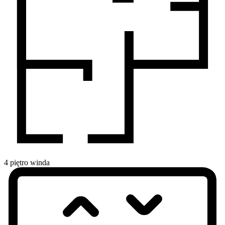
4
piętro
winda