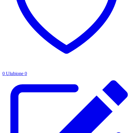
0
Ulubione
0