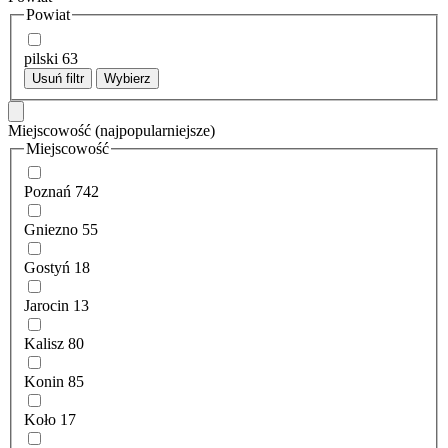
Powiat
pilski
63
Usuń filtr
Wybierz
Miejscowość
(najpopularniejsze)
Miejscowość
Poznań
742
Gniezno
55
Gostyń
18
Jarocin
13
Kalisz
80
Konin
85
Koło
17