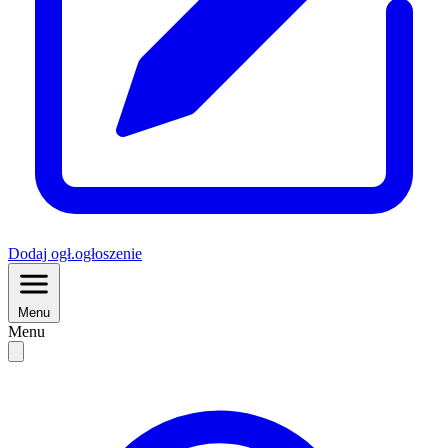
Dodaj
ogł.
ogłoszenie
Menu
Menu