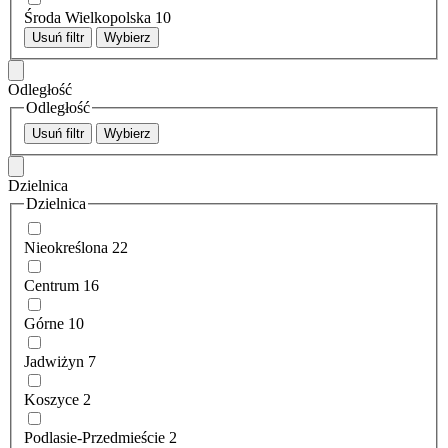
Środa Wielkopolska
10
Usuń filtr
Wybierz
Odległość
Odległość
Usuń filtr
Wybierz
Dzielnica
Dzielnica
Nieokreślona
22
Centrum
16
Górne
10
Jadwiżyn
7
Koszyce
2
Podlasie-Przedmieście
2