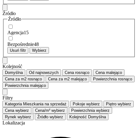
Źródło
Źródło
Agencja
15
Bezpośrednie
48
Usuń filtr
Wybierz
Kolejność
Domyślna
Od najnowszych
Cena
rosnąco
Cena
malejąco
Cena za m2
rosnąco
Cena za m2
malejąco
Powierzchnia
rosnąco
Powierzchnia
malejąco
Filtry
Kategoria
Mieszkania na sprzedaż
Pokoje
wybierz
Piętro
wybierz
Cena
wybierz
Cena/m²
wybierz
Powierzchnia
wybierz
Rynek
wybierz
Źródło
wybierz
Kolejność
Domyślna
Lokalizacja