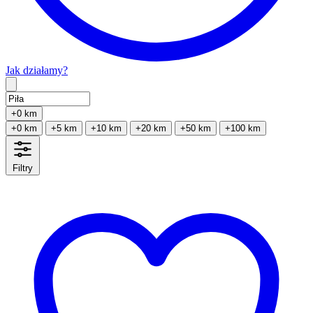
Jak działamy?
Type 2 or more characters for results.
+0 km
+0 km
+5 km
+10 km
+20 km
+50 km
+100 km
Filtry