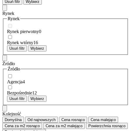
Usuń filtr
Wybierz
Rynek
Rynek
Rynek pierwotny
0
Rynek wtórny
16
Usuń filtr
Wybierz
Źródło
Źródło
Agencja
4
Bezpośrednie
12
Usuń filtr
Wybierz
Kolejność
Domyślna
Od najnowszych
Cena
rosnąco
Cena
malejąco
Cena za m2
rosnąco
Cena za m2
malejąco
Powierzchnia
rosnąco