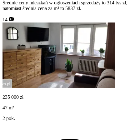
Średnie ceny mieszkań w ogłoszeniach sprzedaży to 314 tys zł,
natomiast średnia cena za m² to 5837 zł.
14
235 000
zł
47
m²
2
pok.