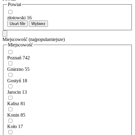
Powiat
złotowski
16
Usuń filtr
Wybierz
Miejscowość
(najpopularniejsze)
Miejscowość
Poznań
742
Gniezno
55
Gostyń
18
Jarocin
13
Kalisz
81
Konin
85
Koło
17