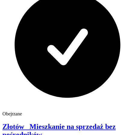
Obejrzane
Złotów
Mieszkanie na sprzedaż
bez
pośredników