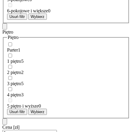
6-pokojowe i większe
0
Usuń filtr
Wybierz
Piętro
Piętro
Parter
1
1 piętro
5
2 piętro
2
3 piętro
5
4 piętro
3
5 piętro i wyższe
0
Usuń filtr
Wybierz
Cena
[zł]