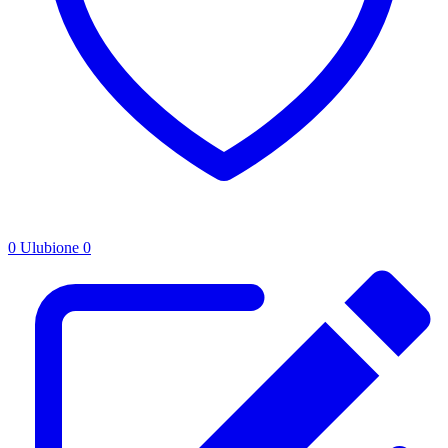
0
Ulubione
0