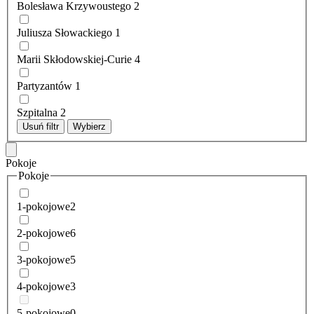
Bolesława Krzywoustego
2
Juliusza Słowackiego
1
Marii Skłodowskiej-Curie
4
Partyzantów
1
Szpitalna
2
Usuń filtr
Wybierz
Pokoje
Pokoje
1-pokojowe
2
2-pokojowe
6
3-pokojowe
5
4-pokojowe
3
5-pokojowe
0