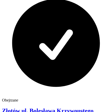
Obejrzane
Złotów
ul. Bolesława Krzywoustego