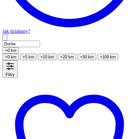
Jak działamy?
Type 2 or more characters for results.
+0 km
+0 km
+5 km
+10 km
+20 km
+50 km
+100 km
Filtry