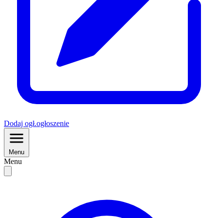
Dodaj
ogł.
ogłoszenie
Menu
Menu