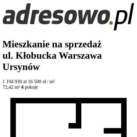
Mieszkanie na sprzedaż
ul. Kłobucka
Warszawa
Ursynów
1 194 930
zł
16 500 zł / m²
72,42
m²
4
pokoje