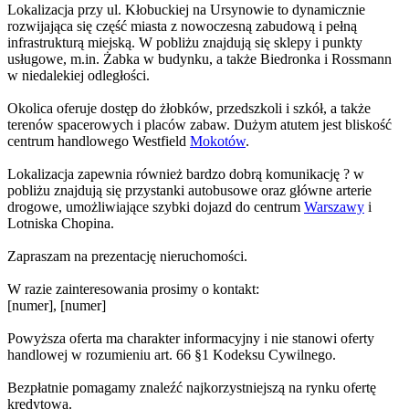
Lokalizacja przy ul. Kłobuckiej na Ursynowie to dynamicznie
rozwijająca się część miasta z nowoczesną zabudową i pełną
infrastrukturą miejską. W pobliżu znajdują się sklepy i punkty
usługowe, m.in. Żabka w budynku, a także Biedronka i Rossmann
w niedalekiej odległości.
Okolica oferuje dostęp do żłobków, przedszkoli i szkół, a także
terenów spacerowych i placów zabaw. Dużym atutem jest bliskość
centrum handlowego Westfield
Mokotów
.
Lokalizacja zapewnia również bardzo dobrą komunikację ? w
pobliżu znajdują się przystanki autobusowe oraz główne arterie
drogowe, umożliwiające szybki dojazd do centrum
Warszawy
i
Lotniska Chopina.
Zapraszam na prezentację nieruchomości.
W razie zainteresowania prosimy o kontakt:
[numer], [numer]
Powyższa oferta ma charakter informacyjny i nie stanowi oferty
handlowej w rozumieniu art. 66 §1 Kodeksu Cywilnego.
Bezpłatnie pomagamy znaleźć najkorzystniejszą na rynku ofertę
kredytową.