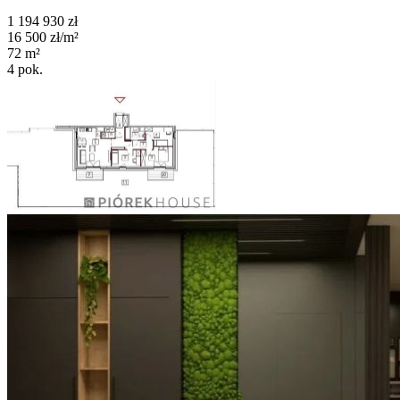
1 194 930
zł
16 500
zł/m²
72
m²
4
pok.