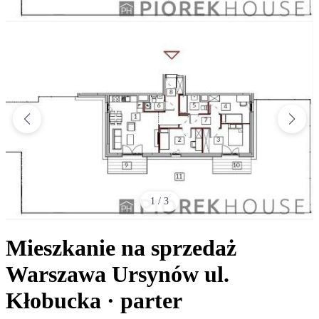
1
/
3
Mieszkanie na sprzedaż
Warszawa Ursynów
ul.
Kłobucka
· parter