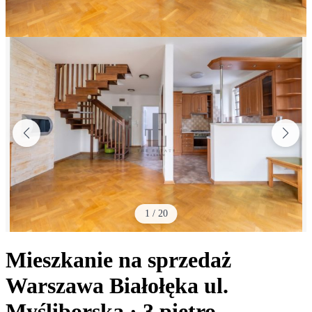
1
/
20
Mieszkanie na sprzedaż
Warszawa Białołęka
ul.
Myśliborska
· 3
piętro