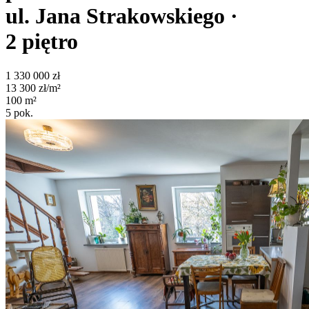
ul. Jana Strakowskiego
·
2
piętro
1 330 000
zł
13 300
zł/m²
100
m²
5
pok.