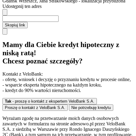
Gdańsk
Wrzeszcz,
Jana Strakowskiego
- lokalizacja przybliżona
Udostępnij ten adres
Skopiuj link
Mamy dla Ciebie kredyt hipoteczny z
niską ratą!
Chcesz poznać szczegóły?
Kontakt z VeloBank:
- ofertę, wniosek i decyzję o przyznaniu kredytu w procesie online,
- wsparcie eksperta hipotecznego na każdym kroku,
- kredyt do 90% wartości nieruchomości.
Tak
- proszę o kontakt z ekspertem VeloBank S.A.
Proszę o kontakt z VeloBank S.A.
Nie potrzebuję kredytu
Wyrażam zgodę na przetwarzanie moich danych osobowych
zawartych w formularzu na stronie adresowo.pl przez VeloBank
S.A. z siedzibą w Warszawie przy Rondo Ignacego Daszyńskiego
2C (Bank), a tym samym na ich przetwarzanie, w tym profilowanie,