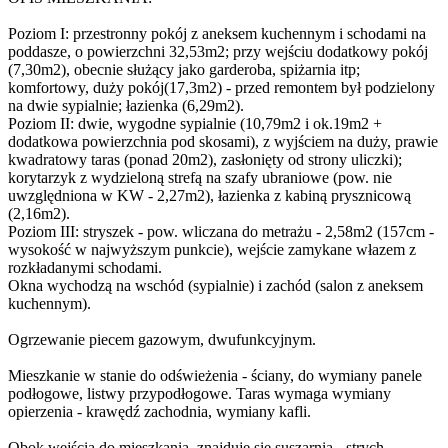
Poziom I: przestronny pokój z aneksem kuchennym i schodami na
poddasze, o powierzchni 32,53m2; przy wejściu dodatkowy pokój
(7,30m2), obecnie służący jako garderoba, spiżarnia itp;
komfortowy, duży pokój(17,3m2) - przed remontem był podzielony
na dwie sypialnie; łazienka (6,29m2).
Poziom II: dwie, wygodne sypialnie (10,79m2 i ok.19m2 +
dodatkowa powierzchnia pod skosami), z wyjściem na duży, prawie
kwadratowy taras (ponad 20m2), zasłonięty od strony uliczki);
korytarzyk z wydzieloną strefą na szafy ubraniowe (pow. nie
uwzględniona w KW - 2,27m2), łazienka z kabiną prysznicową
(2,16m2).
Poziom III: stryszek - pow. wliczana do metrażu - 2,58m2 (157cm -
wysokość w najwyższym punkcie), wejście zamykane włazem z
rozkładanymi schodami.
Okna wychodzą na wschód (sypialnie) i zachód (salon z aneksem
kuchennym).
Ogrzewanie piecem gazowym, dwufunkcyjnym.
Mieszkanie w stanie do odświeżenia - ściany, do wymiany panele
podłogowe, listwy przypodłogowe. Taras wymaga wymiany
opierzenia - krawędź zachodnia, wymiany kafli.
Obok wejścia do mieszkania, znajduje się suszarnia - strych