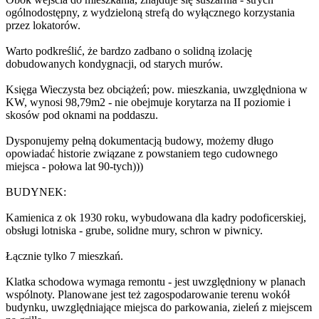
ogólnodostępny, z wydzieloną strefą do wyłącznego korzystania
przez lokatorów.
Warto podkreślić, że bardzo zadbano o solidną izolację
dobudowanych kondygnacji, od starych murów.
Księga Wieczysta bez obciążeń; pow. mieszkania, uwzględniona w
KW, wynosi 98,79m2 - nie obejmuje korytarza na II poziomie i
skosów pod oknami na poddaszu.
Dysponujemy pełną dokumentacją budowy, możemy długo
opowiadać historie związane z powstaniem tego cudownego
miejsca - połowa lat 90-tych)))
BUDYNEK:
Kamienica z ok 1930 roku, wybudowana dla kadry podoficerskiej,
obsługi lotniska - grube, solidne mury, schron w piwnicy.
Łącznie tylko 7 mieszkań.
Klatka schodowa wymaga remontu - jest uwzględniony w planach
wspólnoty. Planowane jest też zagospodarowanie terenu wokół
budynku, uwzględniające miejsca do parkowania, zieleń z miejscem