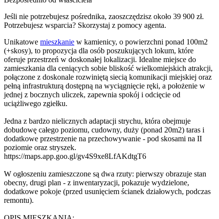
Jeśli nie potrzebujesz pośrednika, zaoszczędzisz około 39 900 zł.
Potrzebujesz wsparcia? Skorzystaj z pomocy agenta.
Unikatowe
mieszkanie
w kamienicy, o powierzchni ponad 100m2
(+skosy), to propozycja dla osób poszukujących lokum, które
oferuje przestrzeń w doskonałej lokalizacji. Idealne miejsce do
zamieszkania dla ceniących sobie bliskość wielkomiejskich atrakcji,
połączone z doskonale rozwiniętą siecią komunikacji miejskiej oraz
pełną infrastrukturą dostępną na wyciągnięcie ręki, a położenie w
jednej z bocznych uliczek, zapewnia spokój i odcięcie od
uciążliwego zgiełku.
Jedna z bardzo nielicznych adaptacji strychu, która obejmuje
dobudowę całego poziomu, cudowny, duży (ponad 20m2) taras i
dodatkowe przestrzenie na przechowywanie - pod skosami na II
poziomie oraz stryszek.
https://maps.app.goo.gl/gv4S9xe8LfAKdtgT6
W ogłoszeniu zamieszczone są dwa rzuty: pierwszy obrazuje stan
obecny, drugi plan - z inwentaryzacji, pokazuje wydzielone,
dodatkowe pokoje (przed usunięciem ścianek działowych, podczas
remontu).
OPIS MIESZKANIA: