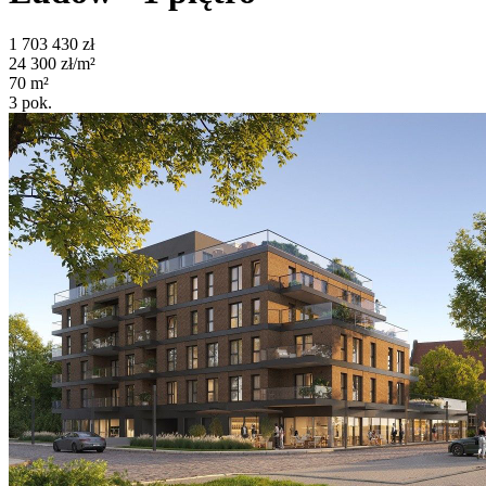
1 703 430
zł
24 300
zł/m²
70
m²
3
pok.