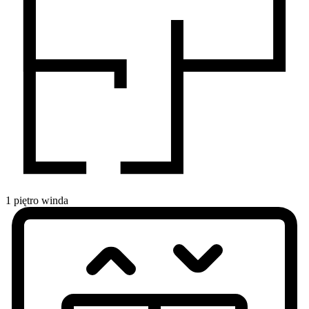
1
piętro
winda