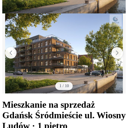
1
/
10
Mieszkanie na sprzedaż
Gdańsk Śródmieście
ul. Wiosny
Ludów
· 1
piętro