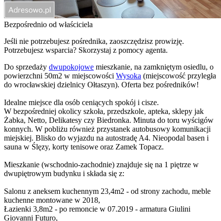
Bezpośrednio od właściciela
Jeśli nie potrzebujesz pośrednika, zaoszczędzisz prowizję.
Potrzebujesz wsparcia? Skorzystaj z pomocy agenta.
Do sprzedaży
dwupokojowe
mieszkanie, na zamkniętym osiedlu, o
powierzchni 50m2 w miejscowości
Wysoka
(miejscowość przyległa
do wrocławskiej dzielnicy Ołtaszyn). Oferta bez pośredników!
Idealne miejsce dla osób ceniących spokój i cisze.
W bezpośredniej okolicy szkoła, przedszkole, apteka, sklepy jak
Żabka, Netto, Delikatesy czy Biedronka. Minuta do toru wyścigów
konnych. W pobliżu również przystanek autobusowy komunikacji
miejskiej. Blisko do wyjazdu na autostradę A4. Nieopodal basen i
sauna w Ślęzy, korty tenisowe oraz Zamek Topacz.
Mieszkanie (wschodnio-zachodnie) znajduje się na 1 piętrze w
dwupiętrowym budynku i składa się z:
Salonu z aneksem kuchennym 23,4m2 - od strony zachodu, meble
kuchenne montowane w 2018,
Łazienki 3,8m2 - po remoncie w 07.2019 - armatura Giulini
Giovanni Futuro,