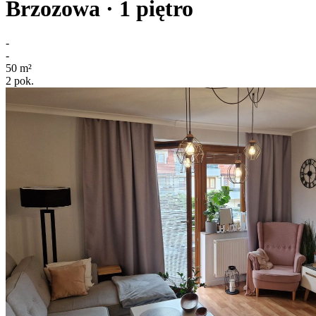
Brzozowa
· 1
piętro
-
-
50
m²
2
pok.