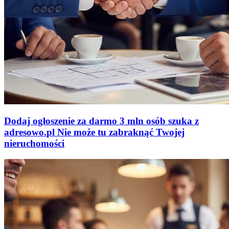
Dodaj ogłoszenie za darmo
3 mln osób szuka z
adresowo
.
pl
Nie może tu zabraknąć
Twojej
nieruchomości