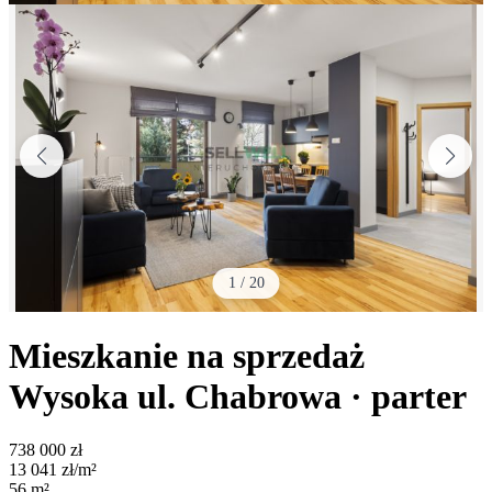
1
/
20
Mieszkanie na sprzedaż
Wysoka
ul. Chabrowa
· parter
738 000
zł
13 041
zł/m²
56
m²