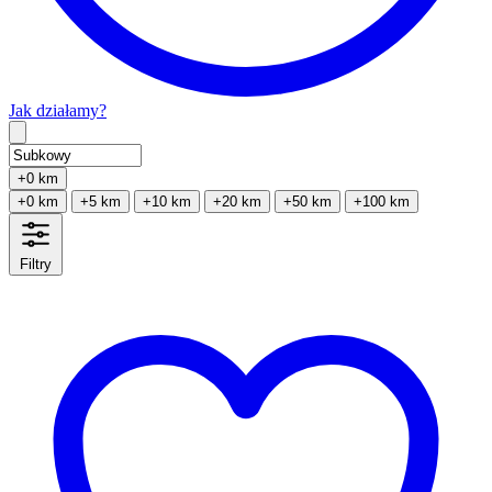
Jak działamy?
Type 2 or more characters for results.
+0 km
+0 km
+5 km
+10 km
+20 km
+50 km
+100 km
Filtry