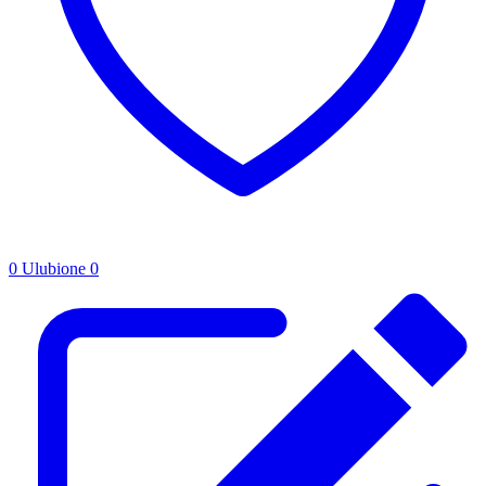
0
Ulubione
0