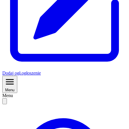
Dodaj
ogł.
ogłoszenie
Menu
Menu