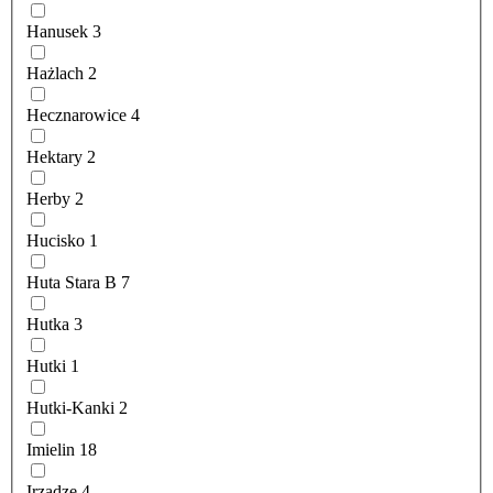
Hanusek
3
Hażlach
2
Hecznarowice
4
Hektary
2
Herby
2
Hucisko
1
Huta Stara B
7
Hutka
3
Hutki
1
Hutki-Kanki
2
Imielin
18
Irządze
4