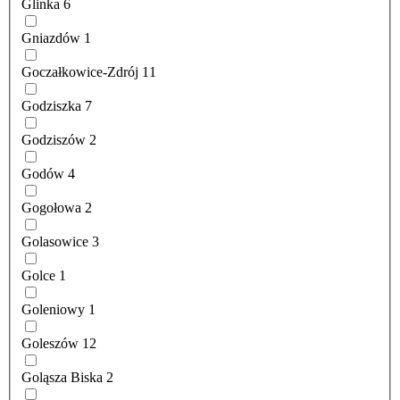
Glinka
6
Gniazdów
1
Goczałkowice-Zdrój
11
Godziszka
7
Godziszów
2
Godów
4
Gogołowa
2
Golasowice
3
Golce
1
Goleniowy
1
Goleszów
12
Goląsza Biska
2