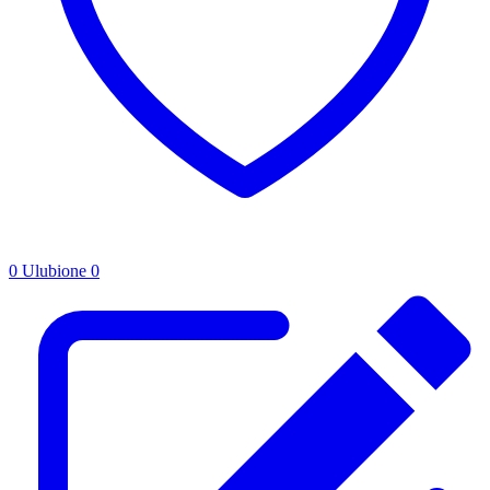
0
Ulubione
0