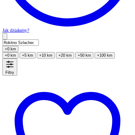
Jak działamy?
Type 2 or more characters for results.
+0 km
+0 km
+5 km
+10 km
+20 km
+50 km
+100 km
Filtry