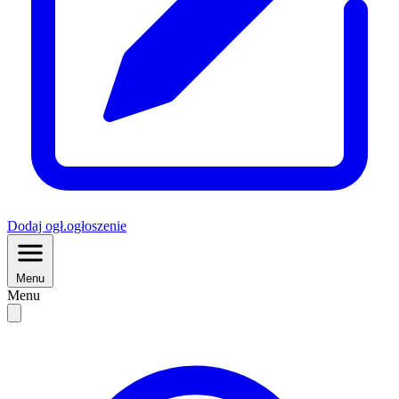
Dodaj
ogł.
ogłoszenie
Menu
Menu