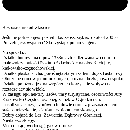
Bezpośrednio od właściciela
Jeśli nie potrzebujesz pośrednika, zaoszczędzisz około 4 200 zł.
Potrzebujesz wsparcia? Skorzystaj z pomocy agenta.
Na sprzedaż:
Działka budowlana o pow.1338m2 zlokalizowana w centrum
malowniczej wioski Rokitno Szlacheckie na obrzeżach jury
krakowsko-częstochowskiej.
Działka płaska, sucha, porośnięta starym sadem, dojazd asfaltowy.
Otoczenie domów jednorodzinnych, boczna uliczka, cisza i spokój.
Działka położona jest na wzgórzu,co korzystnie wpływa na
roztaczający się widok.
W zasięgu ręki hektary lasów, trasy turystyczne, osobliwości Jury
Krakowsko Częstochowskiej, zamek w Ogrodzieńcu.
Lokalizacja sprzyja zarówno budowie domu z przeznaczeniem na
stałe zamieszkanie, jak również domu letniskowego.
Dobry dojazd do Łaz, Zawiercia, Dąbrowy Górniczej.
Niedaleko sklepy.
Media: prąd, wodociąg, gaz w drodze.