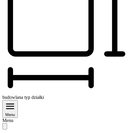
budowlana
typ działki
Menu
Menu