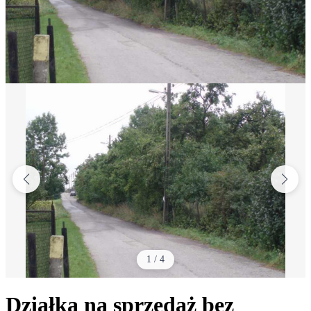
1
/
4
Działka na sprzedaż bez