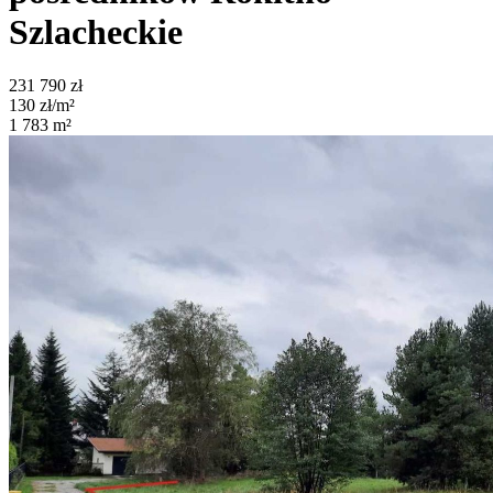
Szlacheckie
231 790
zł
130
zł/m²
1 783
m²