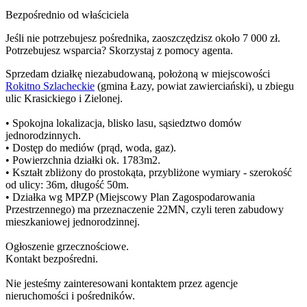
Bezpośrednio od właściciela
Jeśli nie potrzebujesz pośrednika, zaoszczędzisz około 7 000 zł.
Potrzebujesz wsparcia? Skorzystaj z pomocy agenta.
Sprzedam działkę niezabudowaną, położoną w miejscowości
Rokitno Szlacheckie
(gmina Łazy, powiat zawierciański), u zbiegu
ulic Krasickiego i Zielonej.
• Spokojna lokalizacja, blisko lasu, sąsiedztwo domów
jednorodzinnych.
• Dostęp do mediów (prąd, woda, gaz).
• Powierzchnia działki ok. 1783m2.
• Kształt zbliżony do prostokąta, przybliżone wymiary - szerokość
od ulicy: 36m, długość 50m.
• Działka wg MPZP (Miejscowy Plan Zagospodarowania
Przestrzennego) ma przeznaczenie 22MN, czyli teren zabudowy
mieszkaniowej jednorodzinnej.
Ogłoszenie grzecznościowe.
Kontakt bezpośredni.
Nie jesteśmy zainteresowani kontaktem przez agencje
nieruchomości i pośredników.