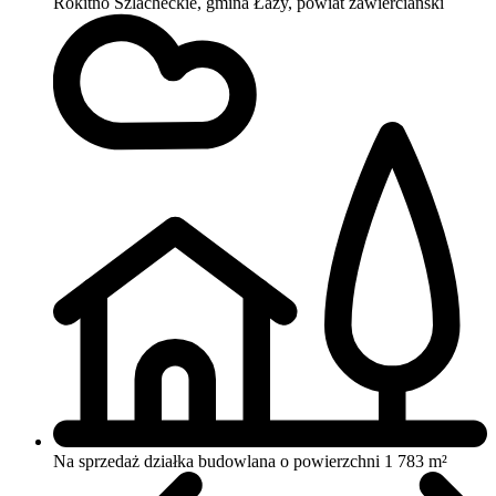
Rokitno Szlacheckie, gmina Łazy, powiat zawierciański
Na sprzedaż działka budowlana o powierzchni 1 783 m²