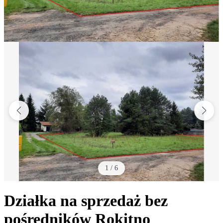
1
/
6
Działka na sprzedaż bez
pośredników
Rokitno