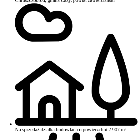
Chruszczobród, gmina Łazy, powiat zawierciański
Na sprzedaż działka budowlana o powierzchni 2 907 m²