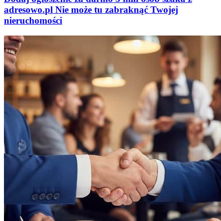
adresowo
.
pl
Nie może tu zabraknąć
Twojej
nieruchomości