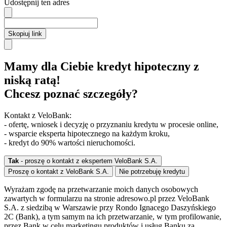
Udostępnij ten adres
Skopiuj link
Mamy dla Ciebie kredyt hipoteczny z
niską ratą!
Chcesz poznać szczegóły?
Kontakt z VeloBank:
- ofertę, wniosek i decyzję o przyznaniu kredytu w procesie online,
- wsparcie eksperta hipotecznego na każdym kroku,
- kredyt do 90% wartości nieruchomości.
Tak
- proszę o kontakt z ekspertem VeloBank S.A.
Proszę o kontakt z VeloBank S.A.
Nie potrzebuję kredytu
Wyrażam zgodę na przetwarzanie moich danych osobowych
zawartych w formularzu na stronie adresowo.pl przez VeloBank
S.A. z siedzibą w Warszawie przy Rondo Ignacego Daszyńskiego
2C (Bank), a tym samym na ich przetwarzanie, w tym profilowanie,
przez Bank w celu marketingu produktów i usług Banku za