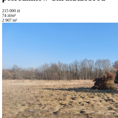
215 000
zł
74
zł/m²
2 907
m²