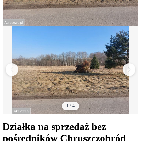
1
/
4
Działka na sprzedaż bez
pośredników
Chruszczobród