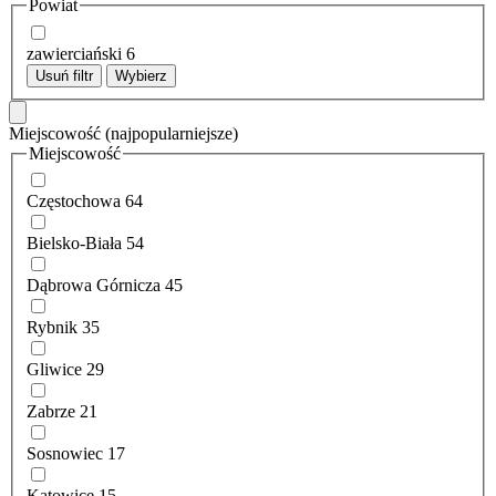
Powiat
zawierciański
6
Usuń filtr
Wybierz
Miejscowość
(najpopularniejsze)
Miejscowość
Częstochowa
64
Bielsko-Biała
54
Dąbrowa Górnicza
45
Rybnik
35
Gliwice
29
Zabrze
21
Sosnowiec
17
Katowice
15