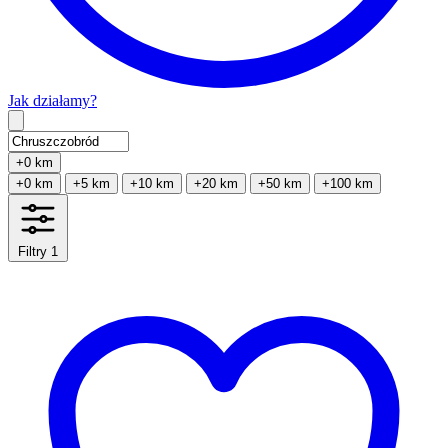
Jak działamy?
Type 2 or more characters for results.
+0 km
+0 km
+5 km
+10 km
+20 km
+50 km
+100 km
Filtry
1