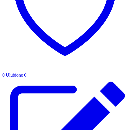
0
Ulubione
0