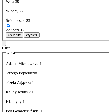
Wola
39
Włochy
27
Śródmieście
23
Żoliborz
12
Usuń filtr
Wybierz
Ulica
Ulica
Adama Mickiewicza
1
Jerzego Popiełuszki
1
Józefa Zajączka
1
Kaliny Jędrusik
1
Klaudyny
1
Poli Gojawiczyńskiej
1