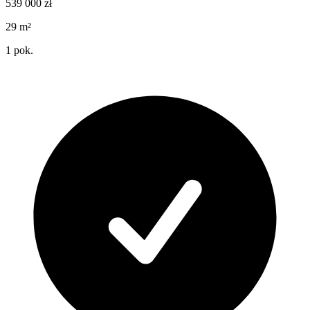
539 000
zł
29
m²
1
pok.