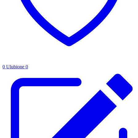
0
Ulubione
0