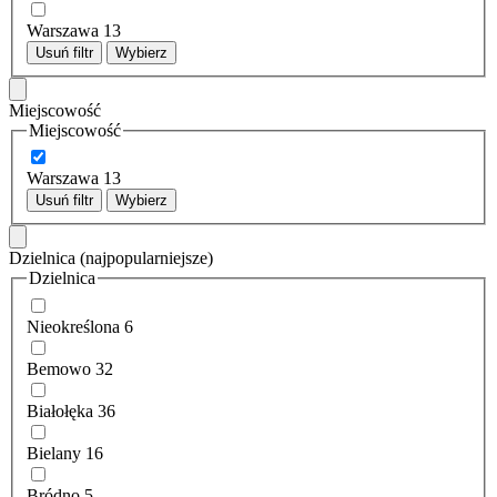
Warszawa
13
Usuń filtr
Wybierz
Miejscowość
Miejscowość
Warszawa
13
Usuń filtr
Wybierz
Dzielnica
(najpopularniejsze)
Dzielnica
Nieokreślona
6
Bemowo
32
Białołęka
36
Bielany
16
Bródno
5