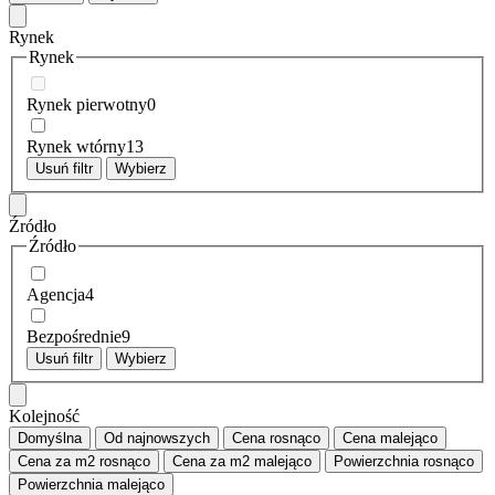
Rynek
Rynek
Rynek pierwotny
0
Rynek wtórny
13
Usuń filtr
Wybierz
Źródło
Źródło
Agencja
4
Bezpośrednie
9
Usuń filtr
Wybierz
Kolejność
Domyślna
Od najnowszych
Cena
rosnąco
Cena
malejąco
Cena za m2
rosnąco
Cena za m2
malejąco
Powierzchnia
rosnąco
Powierzchnia
malejąco