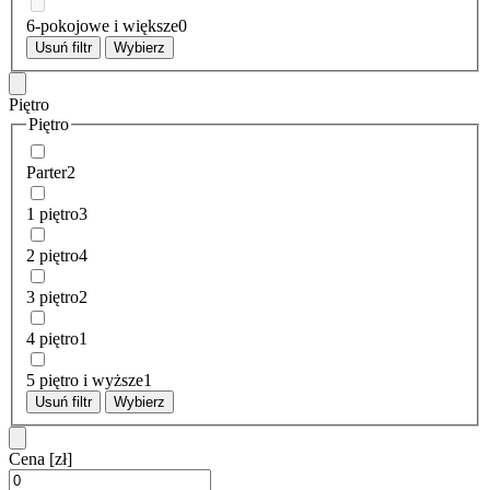
6-pokojowe i większe
0
Usuń filtr
Wybierz
Piętro
Piętro
Parter
2
1 piętro
3
2 piętro
4
3 piętro
2
4 piętro
1
5 piętro i wyższe
1
Usuń filtr
Wybierz
Cena
[zł]