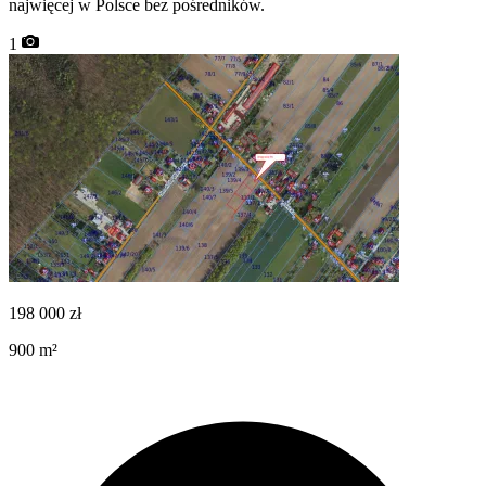
najwięcej w Polsce bez pośredników.
1
198 000
zł
900
m²