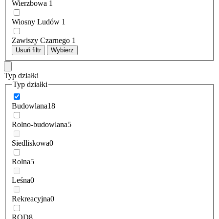
Wierzbowa
1
Wiosny Ludów
1
Zawiszy Czarnego
1
Usuń filtr
Wybierz
Typ działki
Typ działki
Budowlana
18
Rolno-budowlana
5
Siedliskowa
0
Rolna
5
Leśna
0
Rekreacyjna
0
ROD
8