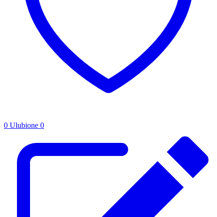
0
Ulubione
0