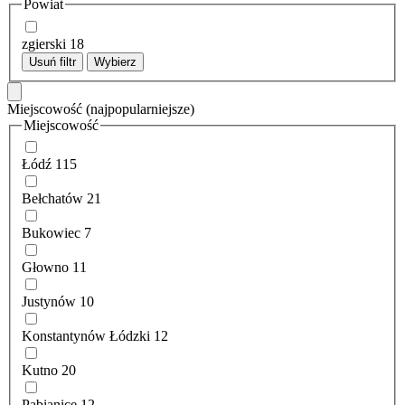
Powiat
zgierski
18
Usuń filtr
Wybierz
Miejscowość
(najpopularniejsze)
Miejscowość
Łódź
115
Bełchatów
21
Bukowiec
7
Głowno
11
Justynów
10
Konstantynów Łódzki
12
Kutno
20
Pabianice
12