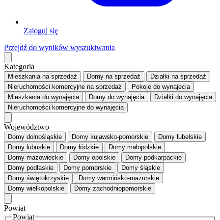
Zaloguj się
Przejdź do wyników wyszukiwania
Kategoria
Mieszkania
na sprzedaż
Domy
na sprzedaż
Działki
na sprzedaż
Nieruchomości komercyjne
na sprzedaż
Pokoje
do wynajęcia
Mieszkania
do wynajęcia
Domy
do wynajęcia
Działki
do wynajęcia
Nieruchomości komercyjne
do wynajęcia
Województwo
Domy dolnośląskie
Domy kujawsko-pomorskie
Domy lubelskie
Domy lubuskie
Domy łódzkie
Domy małopolskie
Domy mazowieckie
Domy opolskie
Domy podkarpackie
Domy podlaskie
Domy pomorskie
Domy śląskie
Domy świętokrzyskie
Domy warmińsko-mazurskie
Domy wielkopolskie
Domy zachodniopomorskie
Powiat
Powiat