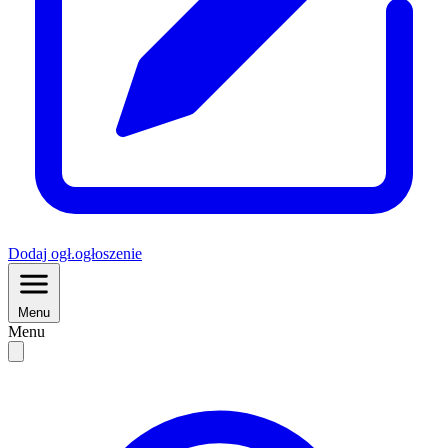
Dodaj
ogł.
ogłoszenie
Menu
Menu