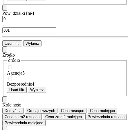
Pow. działki
[m²]
-
Usuń filtr
Wybierz
Źródło
Źródło
Agencja
5
Bezpośrednie
4
Usuń filtr
Wybierz
Kolejność
Domyślna
Od najnowszych
Cena
rosnąco
Cena
malejąco
Cena za m2
rosnąco
Cena za m2
malejąco
Powierzchnia
rosnąco
Powierzchnia
malejąco