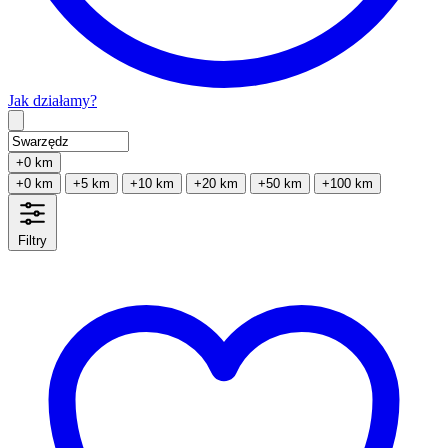
Jak działamy?
Type 2 or more characters for results.
+0 km
+0 km
+5 km
+10 km
+20 km
+50 km
+100 km
Filtry