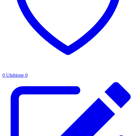
0
Ulubione
0