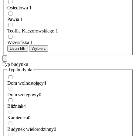
Osiedlowa
1
Pawia
1
Teofila Kaczorowskiego
1
Wrzesińska
1
Usuń filtr
Wybierz
Typ budynku
Typ budynku
Dom wolnostojący
4
Dom szeregowy
0
Bliźniak
4
Kamienica
0
Budynek wielorodzinny
0