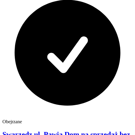
Obejrzane
Swarzędz
ul. Pawia
Dom na sprzedaż
bez