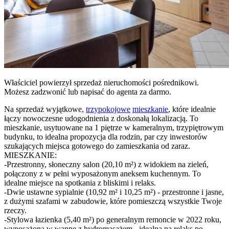
Właściciel powierzył sprzedaż nieruchomości pośrednikowi.
Możesz zadzwonić lub napisać do agenta za darmo.
Na sprzedaż wyjątkowe,
trzypokojowe
mieszkanie
, które idealnie
łączy nowoczesne udogodnienia z doskonałą lokalizacją. To
mieszkanie, usytuowane na 1 piętrze w kameralnym, trzypiętrowym
budynku, to idealna propozycja dla rodzin, par czy inwestorów
szukających miejsca gotowego do zamieszkania od zaraz.
MIESZKANIE:
-Przestronny, słoneczny salon (20,10 m²) z widokiem na zieleń,
połączony z w pełni wyposażonym aneksem kuchennym. To
idealne miejsce na spotkania z bliskimi i relaks.
-Dwie ustawne sypialnie (10,92 m² i 10,25 m²) - przestronne i jasne,
z dużymi szafami w zabudowie, które pomieszczą wszystkie Twoje
rzeczy.
-Stylowa łazienka (5,40 m²) po generalnym remoncie w 2022 roku,
wyposażona w wannę z hydromasażem - idealna na relaks po