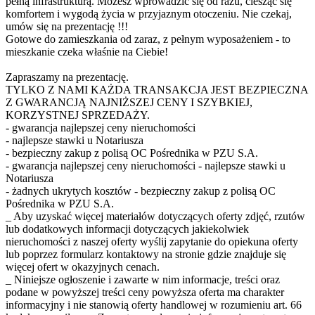
pełną infrastrukturą. Możesz wprowadzić się od razu, ciesząc się
komfortem i wygodą życia w przyjaznym otoczeniu. Nie czekaj,
umów się na prezentację !!!
Gotowe do zamieszkania od zaraz, z pełnym wyposażeniem - to
mieszkanie czeka właśnie na Ciebie!
Zapraszamy na prezentację.
TYLKO Z NAMI KAŻDA TRANSAKCJA JEST BEZPIECZNA
Z GWARANCJĄ NAJNIŻSZEJ CENY I SZYBKIEJ,
KORZYSTNEJ SPRZEDAŻY.
- gwarancja najlepszej ceny nieruchomości
- najlepsze stawki u Notariusza
- bezpieczny zakup z polisą OC Pośrednika w PZU S.A.
- gwarancja najlepszej ceny nieruchomości - najlepsze stawki u
Notariusza
- żadnych ukrytych kosztów - bezpieczny zakup z polisą OC
Pośrednika w PZU S.A.
_ Aby uzyskać więcej materiałów dotyczących oferty zdjęć, rzutów
lub dodatkowych informacji dotyczących jakiekolwiek
nieruchomości z naszej oferty wyślij zapytanie do opiekuna oferty
lub poprzez formularz kontaktowy na stronie gdzie znajduje się
więcej ofert w okazyjnych cenach.
_ Niniejsze ogłoszenie i zawarte w nim informacje, treści oraz
podane w powyższej treści ceny powyższa oferta ma charakter
informacyjny i nie stanowią oferty handlowej w rozumieniu art. 66