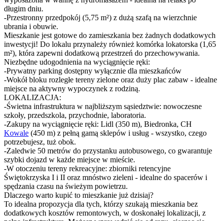
długim dniu.
-Przestronny przedpokój (5,75 m²) z dużą szafą na wierzchnie
ubrania i obuwie.
Mieszkanie jest gotowe do zamieszkania bez żadnych dodatkowych
inwestycji! Do lokalu przynależy również komórka lokatorska (1,65
m²), która zapewni dodatkową przestrzeń do przechowywania.
Niezbędne udogodnienia na wyciągnięcie ręki:
-Prywatny parking dostępny wyłącznie dla mieszkańców
-Wokół bloku rozległe tereny zielone oraz duży plac zabaw - idealne
miejsce na aktywny wypoczynek z rodziną.
LOKALIZACJA:
-Świetna infrastruktura w najbliższym sąsiedztwie: nowoczesne
szkoły, przedszkola, przychodnie, laboratoria.
-Zakupy na wyciągnięcie ręki: Lidl (350 m), Biedronka, CH
Kowale
(450 m) z pełną gamą sklepów i usług - wszystko, czego
potrzebujesz, tuż obok.
-Zaledwie 50 metrów do przystanku autobusowego, co gwarantuje
szybki dojazd w każde miejsce w mieście.
-W otoczeniu tereny rekreacyjne: zbiorniki retencyjne
Świętokrzyska I i II oraz mnóstwo zieleni - idealne do spacerów i
spędzania czasu na świeżym powietrzu.
Dlaczego warto kupić to mieszkanie już dzisiaj?
To idealna propozycja dla tych, którzy szukają mieszkania bez
dodatkowych kosztów remontowych, w doskonałej lokalizacji, z