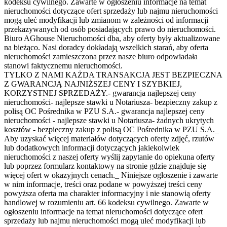
kodeksu cywilnego. Zawarte w ogłoszeniu informacje na temat
nieruchomości dotyczące ofert sprzedaży lub najmu nieruchomości
mogą uleć modyfikacji lub zmianom w zależności od informacji
przekazywanych od osób posiadających prawo do nieruchomości.
Biuro AGhouse Nieruchomości dba, aby oferty były aktualizowane
na bieżąco. Nasi doradcy dokładają wszelkich starań, aby oferta
nieruchomości zamieszczona przez nasze biuro odpowiadała
stanowi faktycznemu nieruchomości.
TYLKO Z NAMI KAŻDA TRANSAKCJA JEST BEZPIECZNA
Z GWARANCJĄ NAJNIŻSZEJ CENY I SZYBKIEJ,
KORZYSTNEJ SPRZEDAŻY.- gwarancja najlepszej ceny
nieruchomości- najlepsze stawki u Notariusza- bezpieczny zakup z
polisą OC Pośrednika w PZU S.A.- gwarancja najlepszej ceny
nieruchomości - najlepsze stawki u Notariusza- żadnych ukrytych
kosztów - bezpieczny zakup z polisą OC Pośrednika w PZU S.A._
Aby uzyskać więcej materiałów dotyczących oferty zdjęć, rzutów
lub dodatkowych informacji dotyczących jakiekolwiek
nieruchomości z naszej oferty wyślij zapytanie do opiekuna oferty
lub poprzez formularz kontaktowy na stronie gdzie znajduje się
więcej ofert w okazyjnych cenach._ Niniejsze ogłoszenie i zawarte
w nim informacje, treści oraz podane w powyższej treści ceny
powyższa oferta ma charakter informacyjny i nie stanowią oferty
handlowej w rozumieniu art. 66 kodeksu cywilnego. Zawarte w
ogłoszeniu informacje na temat nieruchomości dotyczące ofert
sprzedaży lub najmu nieruchomości mogą uleć modyfikacji lub