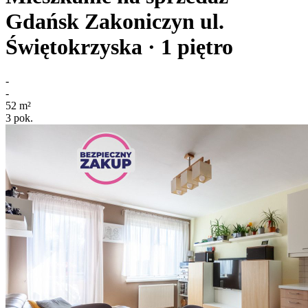
Gdańsk Zakoniczyn
ul.
Świętokrzyska
· 1
piętro
-
-
52
m²
3
pok.