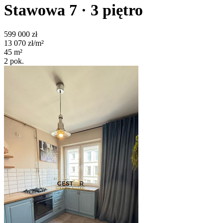
Stawowa 7
· 3
piętro
599 000
zł
13 070
zł/m²
45
m²
2
pok.