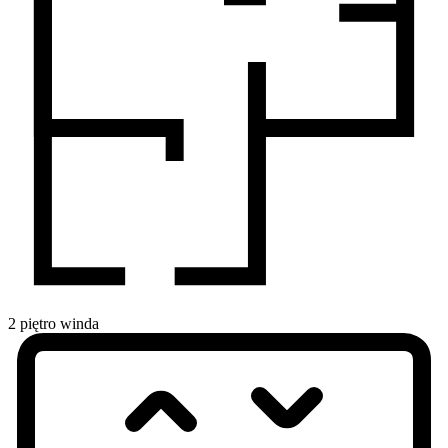
2
piętro
winda