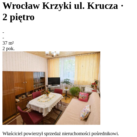
Wrocław Krzyki
ul. Krucza
·
2
piętro
-
-
37
m²
2
pok.
Właściciel powierzył sprzedaż nieruchomości pośrednikowi.