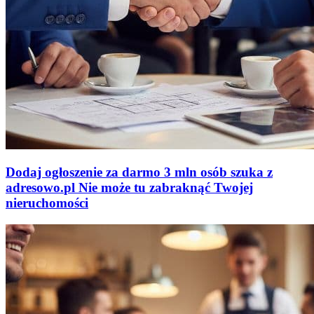
Dodaj ogłoszenie za darmo
3 mln osób szuka z
adresowo
.
pl
Nie może tu zabraknąć
Twojej
nieruchomości