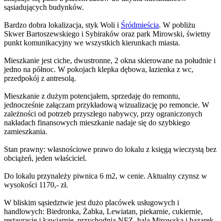
sąsiadujących budynków.
Bardzo dobra lokalizacja, styk Woli i
Śródmieścia
. W pobliżu
Skwer Bartoszewskiego i Sybiraków oraz park Mirowski, świetny
punkt komunikacyjny we wszystkich kierunkach miasta.
Mieszkanie jest ciche, dwustronne, 2 okna skierowane na południe i
jedno na północ. W pokojach klepka dębowa, łazienka z wc,
przedpokój z antresolą.
Mieszkanie z dużym potencjałem, sprzedaję do remontu,
jednocześnie załączam przykładową wizualizację po remoncie. W
zależności od potrzeb przyszłego nabywcy, przy ograniczonych
nakładach finansowych mieszkanie nadaje się do szybkiego
zamieszkania.
Stan prawny: własnościowe prawo do lokalu z księgą wieczystą bez
obciążeń, jeden właściciel.
Do lokalu przynależy piwnica 6 m2, w cenie. Aktualny czynsz w
wysokości 1170,- zł.
W bliskim sąsiedztwie jest dużo placówek usługowych i
handlowych: Biedronka, Żabka, Lewiatan, piekarnie, cukiernie,
restauracje i kawiarnie, przychodnia NFZ, hala Mirowska i bazarek.