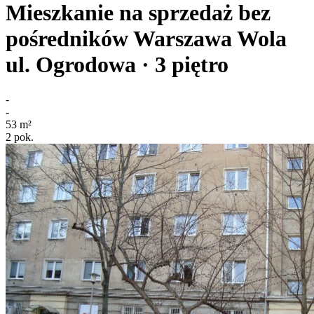
Mieszkanie na sprzedaż bez
pośredników
Warszawa Wola
ul. Ogrodowa
· 3
piętro
-
-
53
m²
2
pok.