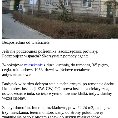
Bezpośrednio od właściciela
Jeśli nie potrzebujesz pośrednika, zaoszczędzisz prowizję.
Potrzebujesz wsparcia? Skorzystaj z pomocy agenta.
2- pokojowe
mieszkanie
z dużą kuchnią, do remontu, 3/5 piętro,
cegła, rok budowy 1953, drzwi wejściowe metalowe
antywłamaniowe.
Budynek w bardzo dobrym stanie technicznym, po remoncie dachu
i kominów, instalacji ZW, CW, CO, nowa instalacja elektryczna,
nowoczesna winda, świeżo wyremontowane klatki, indywidualny
węzeł cieplny.
Zalety: domofon, Internet, rozkładowe, pow. 52,24 m2, na piętrze
trzy mieszkania, teren monitorowany, od strony południowej
znajduje się patio z placem zabaw do użytku mieszkańców