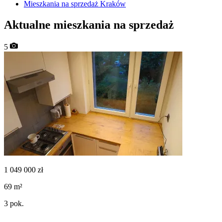
Mieszkania na sprzedaż Kraków
Aktualne mieszkania na sprzedaż
5
1 049 000
zł
69
m²
3
pok.