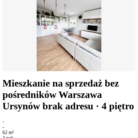
Mieszkanie na sprzedaż bez
pośredników
Warszawa
Ursynów
brak adresu
· 4
piętro
-
-
62
m²
3
pok.