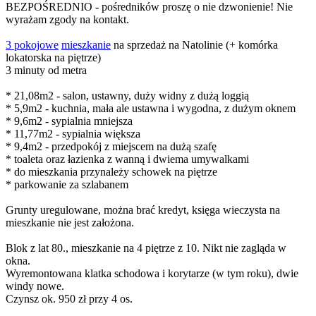
BEZPOŚREDNIO - pośredników proszę o nie dzwonienie! Nie
wyrażam zgody na kontakt.
3 pokojowe
mieszkanie
na sprzedaż na Natolinie (+ komórka
lokatorska na piętrze)
3 minuty od metra
* 21,08m2 - salon, ustawny, duży widny z dużą loggią
* 5,9m2 - kuchnia, mała ale ustawna i wygodna, z dużym oknem
* 9,6m2 - sypialnia mniejsza
* 11,77m2 - sypialnia większa
* 9,4m2 - przedpokój z miejscem na dużą szafę
* toaleta oraz łazienka z wanną i dwiema umywalkami
* do mieszkania przynależy schowek na piętrze
* parkowanie za szlabanem
Grunty uregulowane, można brać kredyt, księga wieczysta na
mieszkanie nie jest założona.
Blok z lat 80., mieszkanie na 4 piętrze z 10. Nikt nie zagląda w
okna.
Wyremontowana klatka schodowa i korytarze (w tym roku), dwie
windy nowe.
Czynsz ok. 950 zł przy 4 os.