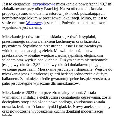
Jest to eleganckie,
trzypokojowe
mieszkanie o powierzchni 49,7 m²,
zlokalizowane przy ulicy Brackiej. Nasza oferta to doskonała
propozycja zarówno dla inwestorów, jak i osób poszukujących
komfortowego lokum w prestiżowej lokalizacji. Mimo, że jest to
ścisłe centrum
Warszawy
jest cicho. Podwórko apartamentowca
wypełnione jest zielenią.
Mieszkanie jest dwustronne i składa się z dwóch sypialni,
przestronnego salonu z aneksem kuchennym oraz łazienki z
prysznicem. Sypialnie są przestronne, jasne i z malowniczym
widokiem na otaczającą zieleń. Mieszkanie można łatwo
przekształcić w idealne wnętrze z jedną sypialnią, eleganckim
salonem oraz wydzieloną kuchnią. Dużym atutem nieruchomości
jest jej wysokość - 2,85 metra wysokości dodatkowo potęguje
wrażenie przestrzeni. Mieszkanie jest ciepłe i słoneczne. Wejście do
mieszkania jest z niezależnej galerii będącej jednocześnie dużym
balkonem. Zamknięte osiedle gwarantuje pełne bezpieczeństwo, a
patio jest dostępne wyłącznie dla mieszkańców.
Mieszkanie w 2023 roku przeszło totalny remont. Została
wymieniona instalacja elektryczna i centralnego ogrzewania, został
docieplony strop i położona nowa podłoga, zbudowana została
nowa łazienka, na ścianach tynki i gładzie. Nowy aneks kuchenny
oraz nowoczesne wyposażenie kuchni domknął modernizację
lokalu.