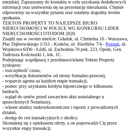
miejskiej. Zapraszamy do kontaktu w celu uzyskania dodatkowych
informacji oraz umówienia się na prezentację mieszkania. Chętnie
odpowiemy na wszystkie pytania oraz ustalimy dogodny termin
spotkania.
TEKTON PROPERTY TO NAJLEPSZE BIURO
NIERUCHOMOŚCI W POLSCE WG KONKURSU LIDER
NIERUCHOMOŚCI OTODOM 2020.
Znajdź nas w swoim mieście: Gdańsk, ul. Chmielna 10 - Warszawa,
Plac Dąbrowskiego 1/311 - Kraków, ul. Józefitów 7/4 -
Poznań
, ul.
Wojskowa 6/D6 - Łódź, ul. Zachodnia 70 pok. 223, Opole, Gen.
Tadeusza Kościuszki 1, lok. 1C.
Podejmując współpracę z przedstawicielami Tekton Property
zyskujesz:
- oszczędność czasu,
- weryfikację dokumentów od strony formalno-prawnej,
- wsparcie agenta na każdym etapie transakcji,
- pomoc przy uzyskaniu kredytu hipotecznego w kilkunastu
bankach,
- wgląd do umów przed zawarciem aktu notarialnego u
sprawdzonych Notariuszy,
- własne analizy makroekonomiczne i raporty z prowadzonych
działań,
- dostęp do cen transakcyjnych z okolicy.
Skontaktuj się z opiekunem oferty, a on poprowadzi Cię przez
wszystkie etapy transakcji.