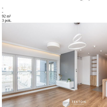
-
-
92
m²
3
pok.