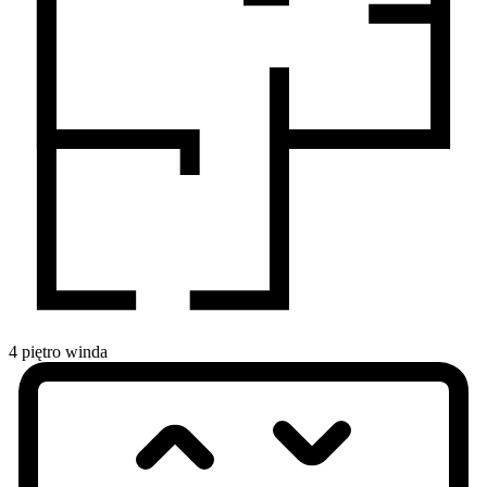
4
piętro
winda