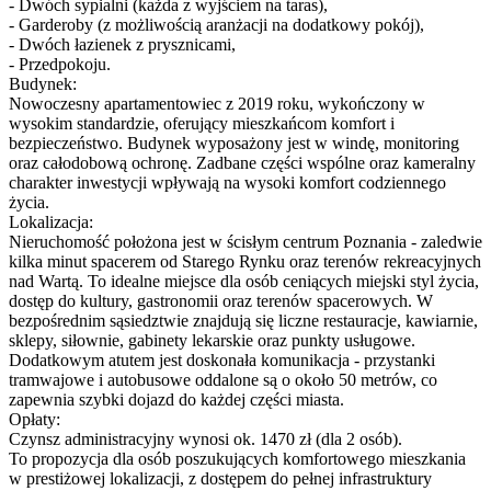
- Dwóch sypialni (każda z wyjściem na taras),
- Garderoby (z możliwością aranżacji na dodatkowy pokój),
- Dwóch łazienek z prysznicami,
- Przedpokoju.
Budynek:
Nowoczesny apartamentowiec z 2019 roku, wykończony w
wysokim standardzie, oferujący mieszkańcom komfort i
bezpieczeństwo. Budynek wyposażony jest w windę, monitoring
oraz całodobową ochronę. Zadbane części wspólne oraz kameralny
charakter inwestycji wpływają na wysoki komfort codziennego
życia.
Lokalizacja:
Nieruchomość położona jest w ścisłym centrum Poznania - zaledwie
kilka minut spacerem od Starego Rynku oraz terenów rekreacyjnych
nad Wartą. To idealne miejsce dla osób ceniących miejski styl życia,
dostęp do kultury, gastronomii oraz terenów spacerowych. W
bezpośrednim sąsiedztwie znajdują się liczne restauracje, kawiarnie,
sklepy, siłownie, gabinety lekarskie oraz punkty usługowe.
Dodatkowym atutem jest doskonała komunikacja - przystanki
tramwajowe i autobusowe oddalone są o około 50 metrów, co
zapewnia szybki dojazd do każdej części miasta.
Opłaty:
Czynsz administracyjny wynosi ok. 1470 zł (dla 2 osób).
To propozycja dla osób poszukujących komfortowego mieszkania
w prestiżowej lokalizacji, z dostępem do pełnej infrastruktury