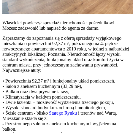
Właściciel powierzył sprzedaż nieruchomości pośrednikowi.
Możesz zadzwonić lub napisać do agenta za darmo.
Zapraszamy do zapoznania się z ofertą sprzedaży wyjątkowego
mieszkania o powierzchni 92,37 m², położonego na 4. piętrze
nowoczesnego apartamentowca z 2019 roku, w jednej z najbardziej
atrakcyjnych lokalizacji Poznania. Nieruchomość łączy wysoki
standard wykończenia, funkcjonalny układ oraz komfort życia w
centrum miasta, przy jednoczesnym zachowaniu prywatności.
Najważniejsze atuty:
• Powierzchnia 92,37 m² i funkcjonalny układ pomieszczeń,
• Salon z aneksem kuchennym (33,29 m²),
• Balkon oraz dwa prywatne tarasy,
• Klimatyzacja w każdym pomieszczeniu,
• Dwie łazienki + możliwość wydzielenia trzeciego pokoju,
• Wysoki standard budynku z ochroną i monitoringiem,
• Ścisłe centrum - blisko
Starego Rynku
i terenów nad Wartą.
Mieszkanie składa się z:
- Przestronnego salonu z aneksem kuchennym i wyjściem na
balkon,