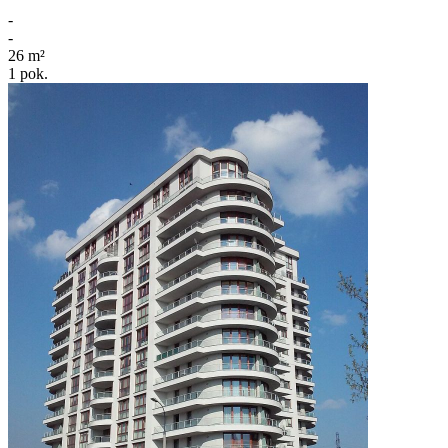
-
-
26
m²
1
pok.