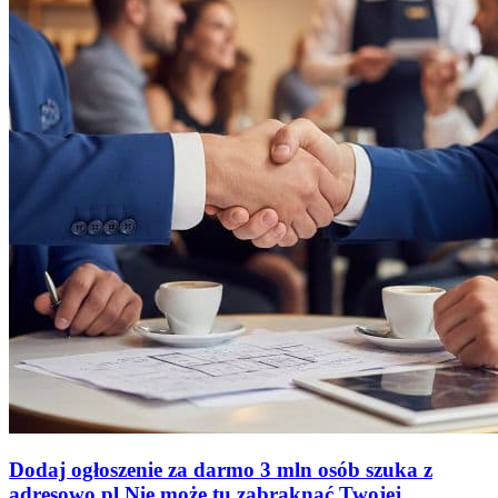
Dodaj ogłoszenie za darmo
3 mln osób szuka z
adresowo
.
pl
Nie może tu zabraknąć
Twojej