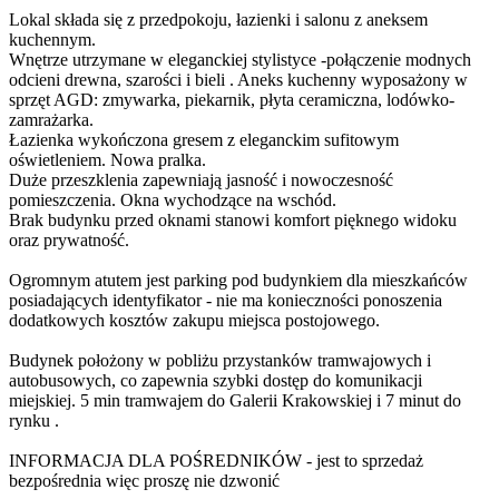
Lokal składa się z przedpokoju, łazienki i salonu z aneksem
kuchennym.
Wnętrze utrzymane w eleganckiej stylistyce -połączenie modnych
odcieni drewna, szarości i bieli . Aneks kuchenny wyposażony w
sprzęt AGD: zmywarka, piekarnik, płyta ceramiczna, lodówko-
zamrażarka.
Łazienka wykończona gresem z eleganckim sufitowym
oświetleniem. Nowa pralka.
Duże przeszklenia zapewniają jasność i nowoczesność
pomieszczenia. Okna wychodzące na wschód.
Brak budynku przed oknami stanowi komfort pięknego widoku
oraz prywatność.
Ogromnym atutem jest parking pod budynkiem dla mieszkańców
posiadających identyfikator - nie ma konieczności ponoszenia
dodatkowych kosztów zakupu miejsca postojowego.
Budynek położony w pobliżu przystanków tramwajowych i
autobusowych, co zapewnia szybki dostęp do komunikacji
miejskiej. 5 min tramwajem do Galerii Krakowskiej i 7 minut do
rynku .
INFORMACJA DLA POŚREDNIKÓW - jest to sprzedaż
bezpośrednia więc proszę nie dzwonić