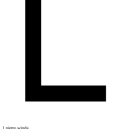
1
piętro
winda