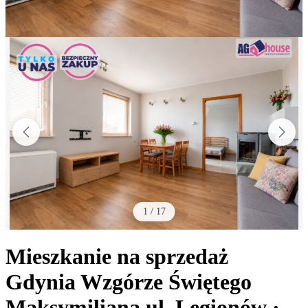
1
/
17
Mieszkanie na sprzedaż
Gdynia Wzgórze Świętego
Maksymiliana
ul. Legionów
·