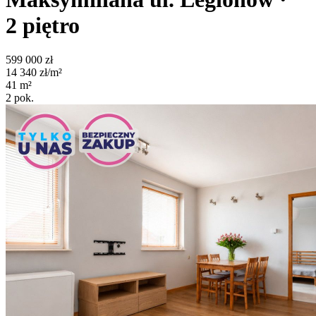
2
piętro
599 000
zł
14 340
zł/m²
41
m²
2
pok.