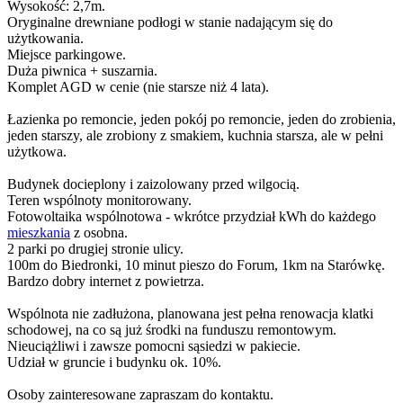
Wysokość: 2,7m.
Oryginalne drewniane podłogi w stanie nadającym się do
użytkowania.
Miejsce parkingowe.
Duża piwnica + suszarnia.
Komplet AGD w cenie (nie starsze niż 4 lata).
Łazienka po remoncie, jeden pokój po remoncie, jeden do zrobienia,
jeden starszy, ale zrobiony z smakiem, kuchnia starsza, ale w pełni
użytkowa.
Budynek docieplony i zaizolowany przed wilgocią.
Teren wspólnoty monitorowany.
Fotowoltaika wspólnotowa - wkrótce przydział kWh do każdego
mieszkania
z osobna.
2 parki po drugiej stronie ulicy.
100m do Biedronki, 10 minut pieszo do Forum, 1km na Starówkę.
Bardzo dobry internet z powietrza.
Wspólnota nie zadłużona, planowana jest pełna renowacja klatki
schodowej, na co są już środki na funduszu remontowym.
Nieuciążliwi i zawsze pomocni sąsiedzi w pakiecie.
Udział w gruncie i budynku ok. 10%.
Osoby zainteresowane zapraszam do kontaktu.