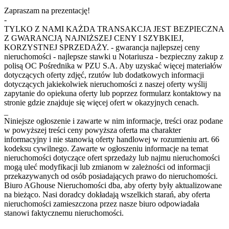
Zapraszam na prezentację!
-
TYLKO Z NAMI KAŻDA TRANSAKCJA JEST BEZPIECZNA
Z GWARANCJĄ NAJNIŻSZEJ CENY I SZYBKIEJ,
KORZYSTNEJ SPRZEDAŻY. - gwarancja najlepszej ceny
nieruchomości - najlepsze stawki u Notariusza - bezpieczny zakup z
polisą OC Pośrednika w PZU S.A. Aby uzyskać więcej materiałów
dotyczących oferty zdjęć, rzutów lub dodatkowych informacji
dotyczących jakiekolwiek nieruchomości z naszej oferty wyślij
zapytanie do opiekuna oferty lub poprzez formularz kontaktowy na
stronie gdzie znajduje się więcej ofert w okazyjnych cenach.
_
Niniejsze ogłoszenie i zawarte w nim informacje, treści oraz podane
w powyższej treści ceny powyższa oferta ma charakter
informacyjny i nie stanowią oferty handlowej w rozumieniu art. 66
kodeksu cywilnego. Zawarte w ogłoszeniu informacje na temat
nieruchomości dotyczące ofert sprzedaży lub najmu nieruchomości
mogą uleć modyfikacji lub zmianom w zależności od informacji
przekazywanych od osób posiadających prawo do nieruchomości.
Biuro AGhouse Nieruchomości dba, aby oferty były aktualizowane
na bieżąco. Nasi doradcy dokładają wszelkich starań, aby oferta
nieruchomości zamieszczona przez nasze biuro odpowiadała
stanowi faktycznemu nieruchomości.