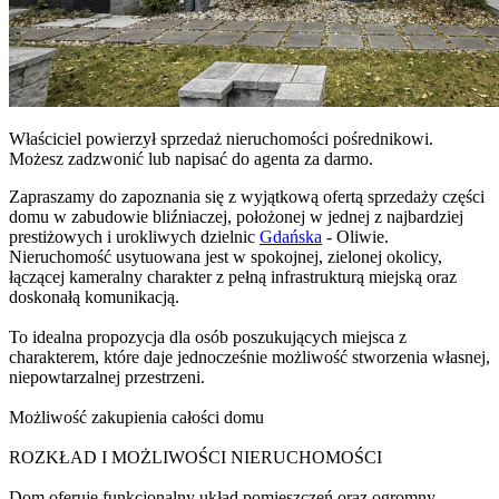
Właściciel powierzył sprzedaż nieruchomości pośrednikowi.
Możesz zadzwonić lub napisać do agenta za darmo.
Zapraszamy do zapoznania się z wyjątkową ofertą sprzedaży części
domu w zabudowie bliźniaczej, położonej w jednej z najbardziej
prestiżowych i urokliwych dzielnic
Gdańska
- Oliwie.
Nieruchomość usytuowana jest w spokojnej, zielonej okolicy,
łączącej kameralny charakter z pełną infrastrukturą miejską oraz
doskonałą komunikacją.
To idealna propozycja dla osób poszukujących miejsca z
charakterem, które daje jednocześnie możliwość stworzenia własnej,
niepowtarzalnej przestrzeni.
Możliwość zakupienia całości domu
ROZKŁAD I MOŻLIWOŚCI NIERUCHOMOŚCI
Dom oferuje funkcjonalny układ pomieszczeń oraz ogromny