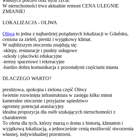
własnych potrzeb oraz stylu życia.
W nieruchomości trwa aktualnie remont CENA ULEGNIE
ZMIANIE!
LOKALIZACJA - OLIWA
Oliwa
to jedna z najbardziej pożądanych lokalizacji w Gdańsku,
ceniona za zieleń, prestiż i wyjątkowy klimat.
W najbliższym otoczeniu znajdują się:
-sklepy, restauracje i punkty usługowe
-szkoły i placówki edukacyjne
-tereny spacerowe i rekreacyjne
-bardzo dobra komunikacja z pozostałymi częściami miasta
DLACZEGO WARTO?
prestiżowa, spokojna i zielona część Oliwy
świetnie rozwinięta infrastruktura w zasięgu kilku minut
kameralne otoczenie i przyjazne sąsiedztwo
ogromny potencjał aranżacyjny
idealna propozycja dla osób szukających nieruchomości z
charakterem
To oferta dla tych, którzy marzą o domu z historią, klimatem i
wyjątkową lokalizacją, a jednocześnie cenią możliwość stworzenia
własnej, indywidualnej przestrzeni.