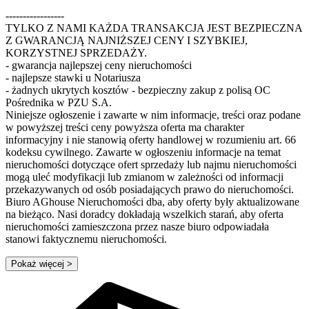
-----------------
TYLKO Z NAMI KAŻDA TRANSAKCJA JEST BEZPIECZNA
Z GWARANCJĄ NAJNIŻSZEJ CENY I SZYBKIEJ,
KORZYSTNEJ SPRZEDAŻY.
- gwarancja najlepszej ceny nieruchomości
- najlepsze stawki u Notariusza
- żadnych ukrytych kosztów - bezpieczny zakup z polisą OC
Pośrednika w PZU S.A.
Niniejsze ogłoszenie i zawarte w nim informacje, treści oraz podane
w powyższej treści ceny powyższa oferta ma charakter
informacyjny i nie stanowią oferty handlowej w rozumieniu art. 66
kodeksu cywilnego. Zawarte w ogłoszeniu informacje na temat
nieruchomości dotyczące ofert sprzedaży lub najmu nieruchomości
mogą uleć modyfikacji lub zmianom w zależności od informacji
przekazywanych od osób posiadających prawo do nieruchomości.
Biuro AGhouse Nieruchomości dba, aby oferty były aktualizowane
na bieżąco. Nasi doradcy dokładają wszelkich starań, aby oferta
nieruchomości zamieszczona przez nasze biuro odpowiadała
stanowi faktycznemu nieruchomości.
Pokaż więcej
>