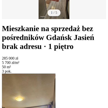
1
/
5
Mieszkanie na sprzedaż bez
pośredników
Gdańsk Jasień
brak adresu
· 1
piętro
285 000
zł
5 700
zł/m²
50
m²
3
pok.