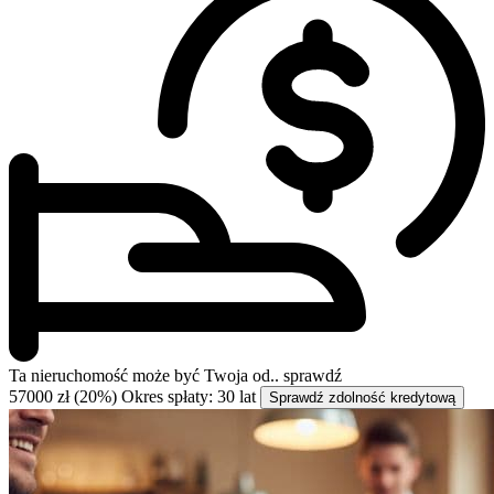
Ta nieruchomość może być
Twoja od..
sprawdź
57000 zł (20%)
Okres spłaty: 30 lat
Sprawdź zdolność kredytową