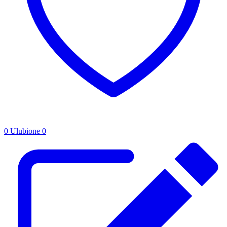
0
Ulubione
0