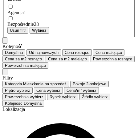
Agencja
1
Bezpośrednie
28
Usuń filtr
Wybierz
Kolejność
Domyślna
Od najnowszych
Cena
rosnąco
Cena
malejąco
Cena za m2
rosnąco
Cena za m2
malejąco
Powierzchnia
rosnąco
Powierzchnia
malejąco
Filtry
Kategoria
Mieszkania na sprzedaż
Pokoje
2-pokojowe
Piętro
wybierz
Cena
wybierz
Cena/m²
wybierz
Powierzchnia
wybierz
Rynek
wybierz
Źródło
wybierz
Kolejność
Domyślna
Lokalizacja