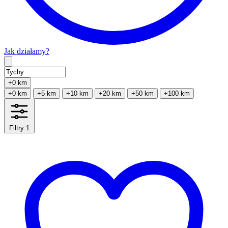
Jak działamy?
Type 2 or more characters for results.
+0 km
+0 km
+5 km
+10 km
+20 km
+50 km
+100 km
Filtry
1