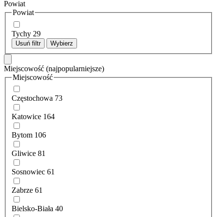
Powiat
Powiat
Tychy
29
Usuń filtr
Wybierz
Miejscowość
(najpopularniejsze)
Miejscowość
Częstochowa
73
Katowice
164
Bytom
106
Gliwice
81
Sosnowiec
61
Zabrze
61
Bielsko-Biała
40