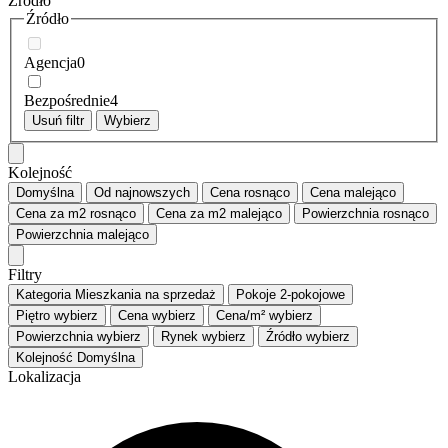
Źródło
Źródło
Agencja
0
Bezpośrednie
4
Usuń filtr
Wybierz
Kolejność
Domyślna
Od najnowszych
Cena
rosnąco
Cena
malejąco
Cena za m2
rosnąco
Cena za m2
malejąco
Powierzchnia
rosnąco
Powierzchnia
malejąco
Filtry
Kategoria
Mieszkania na sprzedaż
Pokoje
2-pokojowe
Piętro
wybierz
Cena
wybierz
Cena/m²
wybierz
Powierzchnia
wybierz
Rynek
wybierz
Źródło
wybierz
Kolejność
Domyślna
Lokalizacja