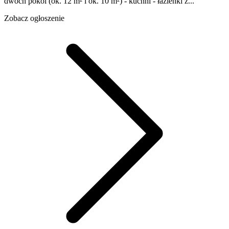
dwóch pokoi (ok. 12 m² i ok. 10 m²) - kuchni - łazienki z...
Zobacz ogłoszenie