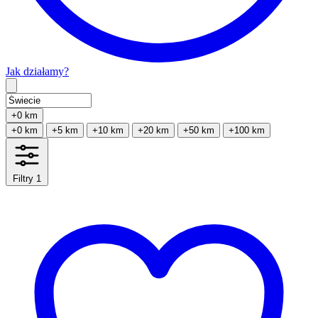
Jak działamy?
Type 2 or more characters for results.
+0 km
+0 km
+5 km
+10 km
+20 km
+50 km
+100 km
Filtry
1