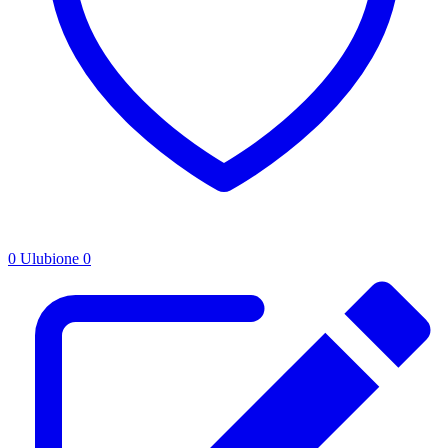
0
Ulubione
0