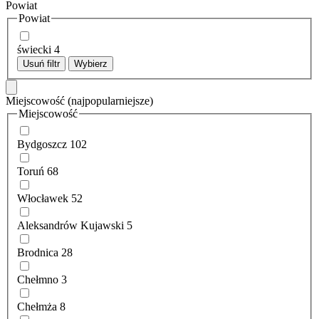
Powiat
Powiat
świecki
4
Usuń filtr
Wybierz
Miejscowość
(najpopularniejsze)
Miejscowość
Bydgoszcz
102
Toruń
68
Włocławek
52
Aleksandrów Kujawski
5
Brodnica
28
Chełmno
3
Chełmża
8