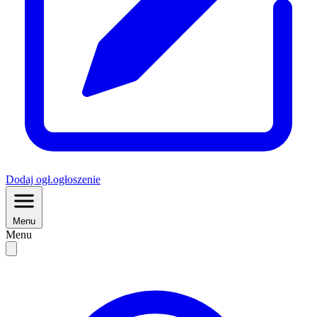
Dodaj
ogł.
ogłoszenie
Menu
Menu