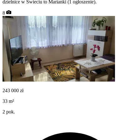
dzielnice w Świeciu to Marianki (1 ogłoszenie).
8
243 000
zł
33
m²
2
pok.