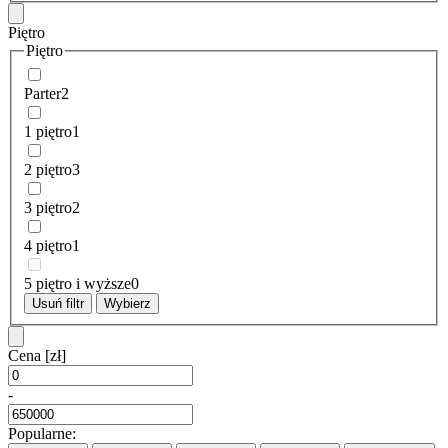
Piętro
Piętro
Parter
2
1 piętro
1
2 piętro
3
3 piętro
2
4 piętro
1
5 piętro i wyższe
0
Usuń filtr
Wybierz
Cena
[zł]
-
Popularne: