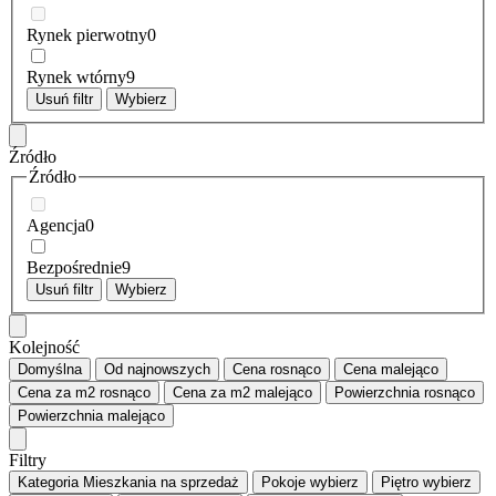
Rynek pierwotny
0
Rynek wtórny
9
Usuń filtr
Wybierz
Źródło
Źródło
Agencja
0
Bezpośrednie
9
Usuń filtr
Wybierz
Kolejność
Domyślna
Od najnowszych
Cena
rosnąco
Cena
malejąco
Cena za m2
rosnąco
Cena za m2
malejąco
Powierzchnia
rosnąco
Powierzchnia
malejąco
Filtry
Kategoria
Mieszkania na sprzedaż
Pokoje
wybierz
Piętro
wybierz