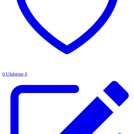
0
Ulubione
0