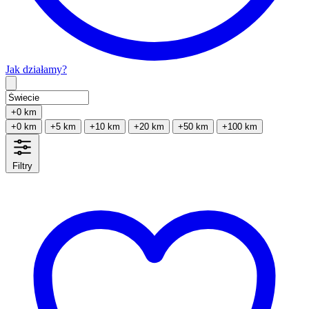
Jak działamy?
Type 2 or more characters for results.
+0 km
+0 km
+5 km
+10 km
+20 km
+50 km
+100 km
Filtry