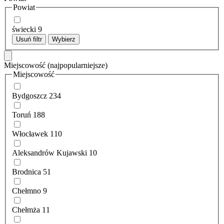
Powiat
świecki
9
Usuń filtr
Wybierz
Miejscowość
(najpopularniejsze)
Miejscowość
Bydgoszcz
234
Toruń
188
Włocławek
110
Aleksandrów Kujawski
10
Brodnica
51
Chełmno
9
Chełmża
11