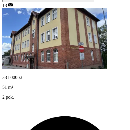
13
331 000
zł
51
m²
2
pok.