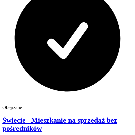
Obejrzane
Świecie
Mieszkanie na sprzedaż
bez
pośredników