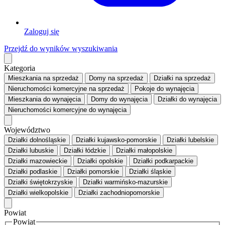
Zaloguj się
Przejdź do wyników wyszukiwania
Kategoria
Mieszkania
na sprzedaż
Domy
na sprzedaż
Działki
na sprzedaż
Nieruchomości komercyjne
na sprzedaż
Pokoje
do wynajęcia
Mieszkania
do wynajęcia
Domy
do wynajęcia
Działki
do wynajęcia
Nieruchomości komercyjne
do wynajęcia
Województwo
Działki dolnośląskie
Działki kujawsko-pomorskie
Działki lubelskie
Działki lubuskie
Działki łódzkie
Działki małopolskie
Działki mazowieckie
Działki opolskie
Działki podkarpackie
Działki podlaskie
Działki pomorskie
Działki śląskie
Działki świętokrzyskie
Działki warmińsko-mazurskie
Działki wielkopolskie
Działki zachodniopomorskie
Powiat
Powiat