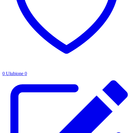
0
Ulubione
0