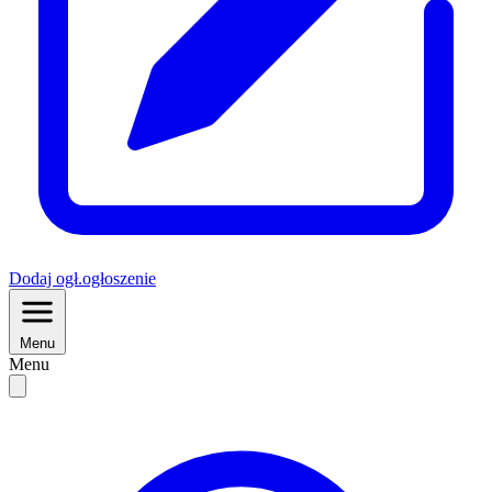
Dodaj
ogł.
ogłoszenie
Menu
Menu