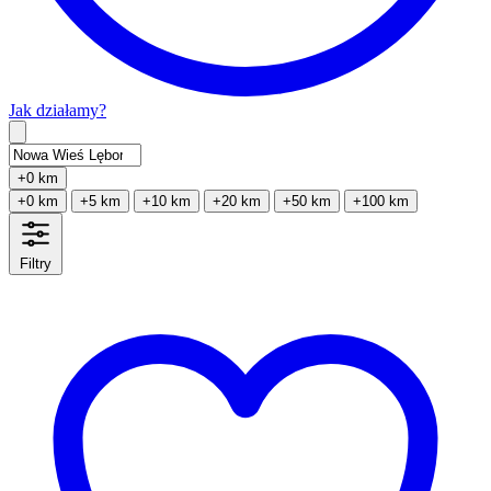
Jak działamy?
Type 2 or more characters for results.
+0 km
+0 km
+5 km
+10 km
+20 km
+50 km
+100 km
Filtry