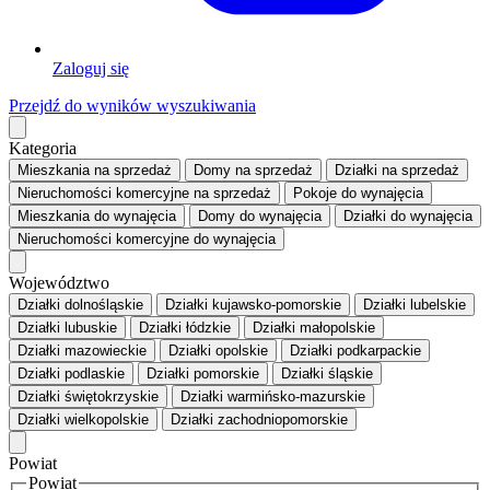
Zaloguj się
Przejdź do wyników wyszukiwania
Kategoria
Mieszkania
na sprzedaż
Domy
na sprzedaż
Działki
na sprzedaż
Nieruchomości komercyjne
na sprzedaż
Pokoje
do wynajęcia
Mieszkania
do wynajęcia
Domy
do wynajęcia
Działki
do wynajęcia
Nieruchomości komercyjne
do wynajęcia
Województwo
Działki dolnośląskie
Działki kujawsko-pomorskie
Działki lubelskie
Działki lubuskie
Działki łódzkie
Działki małopolskie
Działki mazowieckie
Działki opolskie
Działki podkarpackie
Działki podlaskie
Działki pomorskie
Działki śląskie
Działki świętokrzyskie
Działki warmińsko-mazurskie
Działki wielkopolskie
Działki zachodniopomorskie
Powiat
Powiat