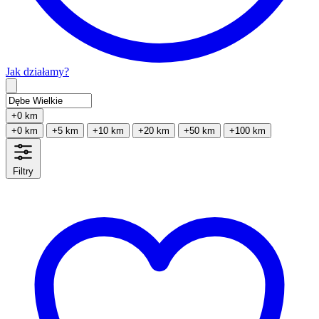
Jak działamy?
Type 2 or more characters for results.
+0 km
+0 km
+5 km
+10 km
+20 km
+50 km
+100 km
Filtry