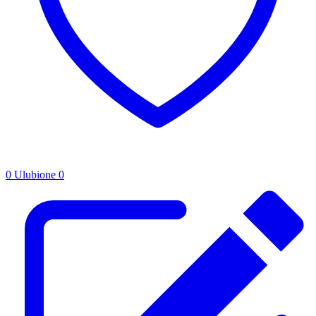
0
Ulubione
0