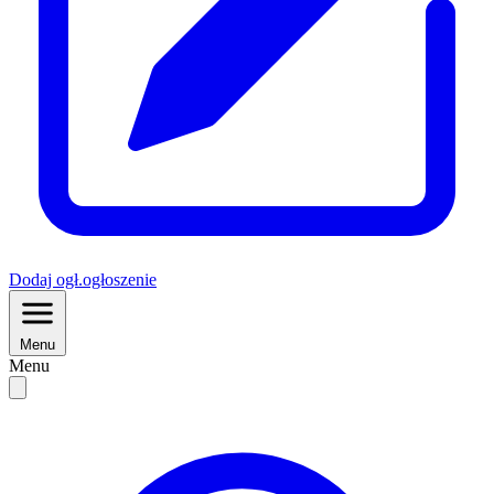
Dodaj
ogł.
ogłoszenie
Menu
Menu