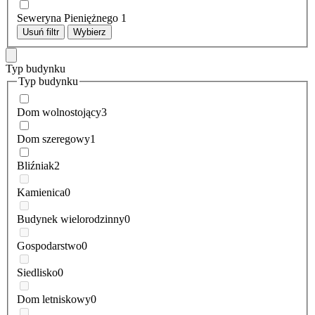
Seweryna Pieniężnego
1
Usuń filtr
Wybierz
Typ budynku
Typ budynku
Dom wolnostojący
3
Dom szeregowy
1
Bliźniak
2
Kamienica
0
Budynek wielorodzinny
0
Gospodarstwo
0
Siedlisko
0
Dom letniskowy
0