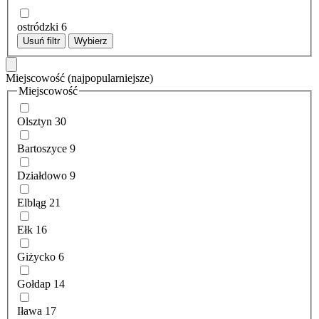
ostródzki
6
Usuń filtr
Wybierz
Miejscowość
(najpopularniejsze)
Miejscowość
Olsztyn
30
Bartoszyce
9
Działdowo
9
Elbląg
21
Ełk
16
Giżycko
6
Gołdap
14
Iława
17