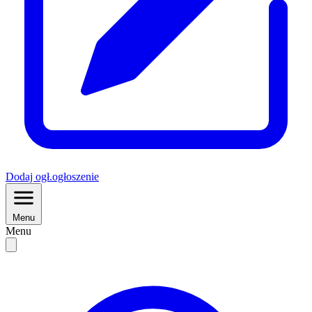
Dodaj
ogł.
ogłoszenie
Menu
Menu