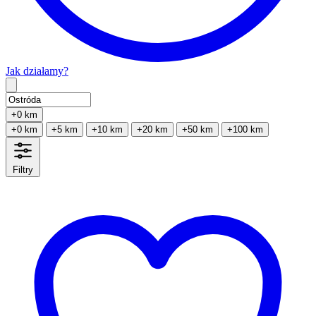
Jak działamy?
Type 2 or more characters for results.
+0 km
+0 km
+5 km
+10 km
+20 km
+50 km
+100 km
Filtry