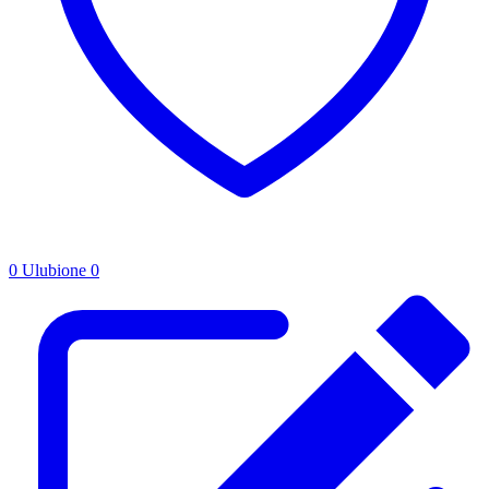
0
Ulubione
0