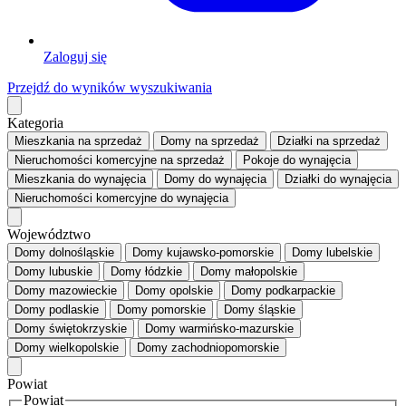
Zaloguj się
Przejdź do wyników wyszukiwania
Kategoria
Mieszkania
na sprzedaż
Domy
na sprzedaż
Działki
na sprzedaż
Nieruchomości komercyjne
na sprzedaż
Pokoje
do wynajęcia
Mieszkania
do wynajęcia
Domy
do wynajęcia
Działki
do wynajęcia
Nieruchomości komercyjne
do wynajęcia
Województwo
Domy dolnośląskie
Domy kujawsko-pomorskie
Domy lubelskie
Domy lubuskie
Domy łódzkie
Domy małopolskie
Domy mazowieckie
Domy opolskie
Domy podkarpackie
Domy podlaskie
Domy pomorskie
Domy śląskie
Domy świętokrzyskie
Domy warmińsko-mazurskie
Domy wielkopolskie
Domy zachodniopomorskie
Powiat
Powiat