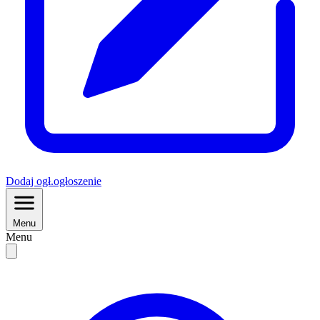
Dodaj
ogł.
ogłoszenie
Menu
Menu