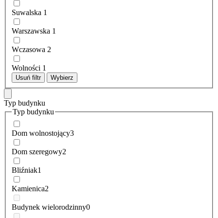
Suwalska
1
Warszawska
1
Wczasowa
2
Wolności
1
Usuń filtr
Wybierz
Typ budynku
Typ budynku
Dom wolnostojący
3
Dom szeregowy
2
Bliźniak
1
Kamienica
2
Budynek wielorodzinny
0