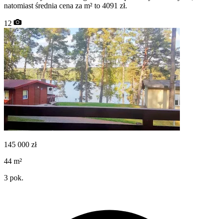
natomiast średnia cena za m² to 4091 zł.
12
145 000
zł
44
m²
3
pok.