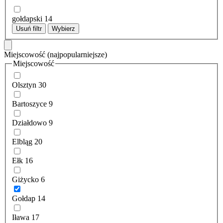
gołdapski
14
Usuń filtr
Wybierz
Miejscowość
(najpopularniejsze)
Miejscowość
Olsztyn
30
Bartoszyce
9
Działdowo
9
Elbląg
20
Ełk
16
Giżycko
6
Gołdap
14
Iława
17