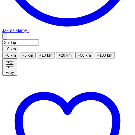
Jak działamy?
Type 2 or more characters for results.
+0 km
+0 km
+5 km
+10 km
+20 km
+50 km
+100 km
Filtry