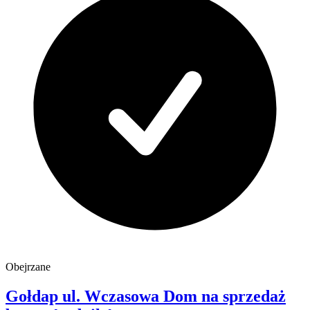
Obejrzane
Gołdap
ul. Wczasowa
Dom na sprzedaż