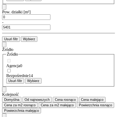
Pow. działki
[m²]
-
Usuń filtr
Wybierz
Źródło
Źródło
Agencja
0
Bezpośrednie
14
Usuń filtr
Wybierz
Kolejność
Domyślna
Od najnowszych
Cena
rosnąco
Cena
malejąco
Cena za m2
rosnąco
Cena za m2
malejąco
Powierzchnia
rosnąco
Powierzchnia
malejąco