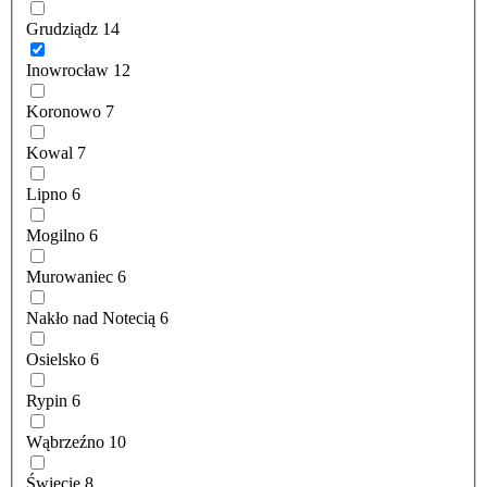
Grudziądz
14
Inowrocław
12
Koronowo
7
Kowal
7
Lipno
6
Mogilno
6
Murowaniec
6
Nakło nad Notecią
6
Osielsko
6
Rypin
6
Wąbrzeźno
10
Świecie
8