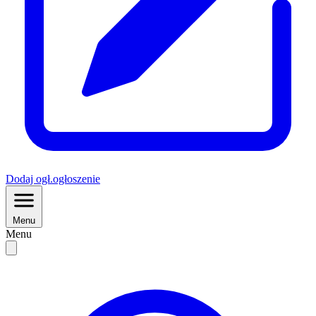
Dodaj
ogł.
ogłoszenie
Menu
Menu