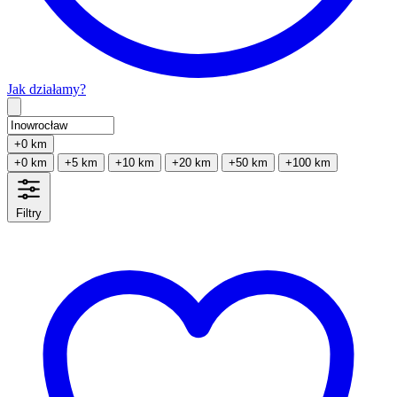
Jak działamy?
Type 2 or more characters for results.
+0 km
+0 km
+5 km
+10 km
+20 km
+50 km
+100 km
Filtry