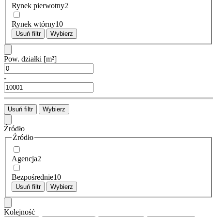
Rynek pierwotny
2
Rynek wtórny
10
Usuń filtr
Wybierz
Pow. działki
[m²]
-
Usuń filtr
Wybierz
Źródło
Źródło
Agencja
2
Bezpośrednie
10
Usuń filtr
Wybierz
Kolejność