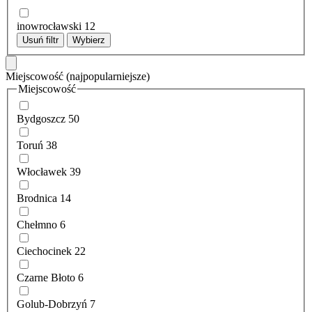
inowrocławski
12
Usuń filtr
Wybierz
Miejscowość
(najpopularniejsze)
Miejscowość
Bydgoszcz
50
Toruń
38
Włocławek
39
Brodnica
14
Chełmno
6
Ciechocinek
22
Czarne Błoto
6
Golub-Dobrzyń
7