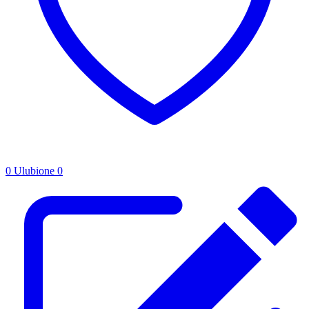
0
Ulubione
0