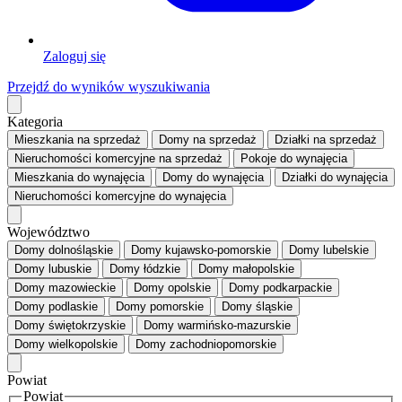
Zaloguj się
Przejdź do wyników wyszukiwania
Kategoria
Mieszkania
na sprzedaż
Domy
na sprzedaż
Działki
na sprzedaż
Nieruchomości komercyjne
na sprzedaż
Pokoje
do wynajęcia
Mieszkania
do wynajęcia
Domy
do wynajęcia
Działki
do wynajęcia
Nieruchomości komercyjne
do wynajęcia
Województwo
Domy dolnośląskie
Domy kujawsko-pomorskie
Domy lubelskie
Domy lubuskie
Domy łódzkie
Domy małopolskie
Domy mazowieckie
Domy opolskie
Domy podkarpackie
Domy podlaskie
Domy pomorskie
Domy śląskie
Domy świętokrzyskie
Domy warmińsko-mazurskie
Domy wielkopolskie
Domy zachodniopomorskie
Powiat
Powiat