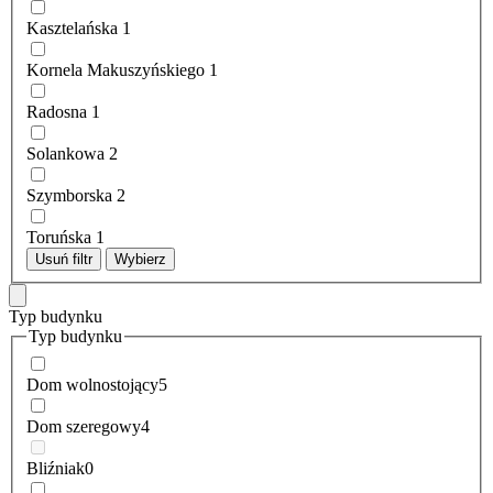
Kasztelańska
1
Kornela Makuszyńskiego
1
Radosna
1
Solankowa
2
Szymborska
2
Toruńska
1
Usuń filtr
Wybierz
Typ budynku
Typ budynku
Dom wolnostojący
5
Dom szeregowy
4
Bliźniak
0